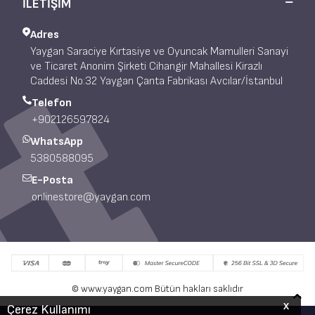
İLETİŞİM
Adres
Yaygan Saraciye Kırtasiye ve Oyuncak Mamulleri Sanayi
ve Ticaret Anonim Şirketi Cihangir Mahallesi Kirazlı
Caddesi No:32 Yaygan Çanta Fabrikası Avcılar/İstanbul
Telefon
+902126597824
WhatsApp
5380588095
E-Posta
onlinestore@yaygan.com
© www.yaygan.com Bütün hakları saklıdır
X
Çerez Kullanımı