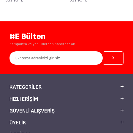
639,95
TL
639,95
TL
#E Bülten
Kampanya ve yeniliklerden haberdar ol!
KATEGORILER
HIZLI ERIŞIM
GÜVENLI ALIŞVERIŞ
ÜYELIK