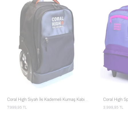
Coral High Siyah İki Kademeli Kumaş Kabin Valiz 23256
7.999,95
TL
3.999,95
TL