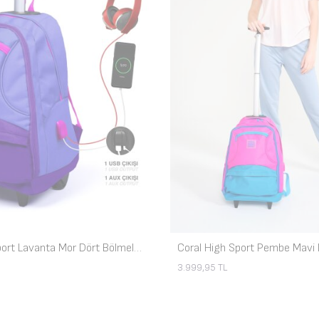
Coral High Sport Lavanta Mor Dört Bölmeli USB'li Çekçekli Sırt Çantası 23252
3.999,95
TL