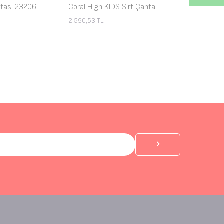
tası 23206
Coral High KIDS Sırt Çanta
2.590,53
TL