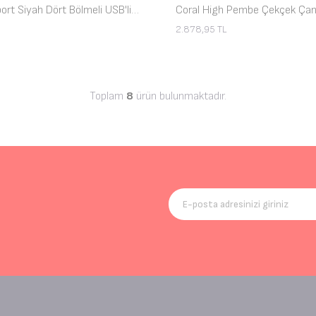
Coral High Sport Siyah Dört Bölmeli USB'li Çekçekli Sırt Çantası 23251
Coral High Pembe Çekçek Çan
2.878,95
TL
Toplam
8
ürün bulunmaktadır.