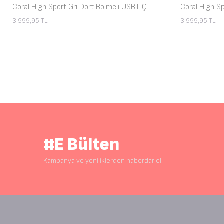
Coral High Sport Gri Dört Bölmeli USB'li Çekçekli Sırt Çantası 23255
3.999,95
TL
3.999,95
TL
#E Bülten
Kampanya ve yeniliklerden haberdar ol!