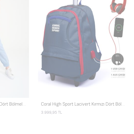
Coral High Sport Pembe Mavi Dört Bölmeli USB'li Çekçekli Sırt Çantası 23253
Coral High Sport Lacivert Kırmızı Dört Bölmeli USB'li Çekçekli Sırt Çantası 23254
3.999,95
TL