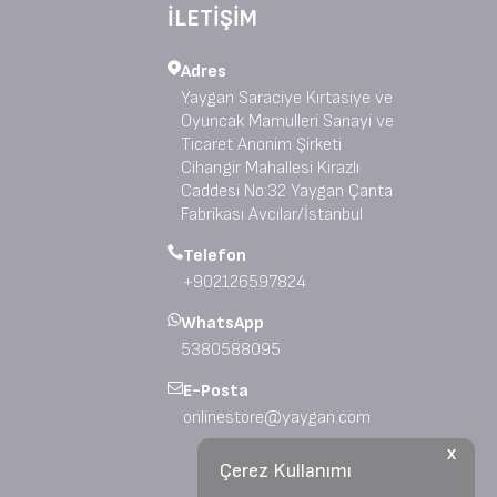
İLETİŞİM
Adres
Yaygan Saraciye Kırtasiye ve
Oyuncak Mamulleri Sanayi ve
Ticaret Anonim Şirketi
Cihangir Mahallesi Kirazlı
Caddesi No:32 Yaygan Çanta
Fabrikası Avcılar/İstanbul
Telefon
+902126597824
WhatsApp
5380588095
E-Posta
onlinestore@yaygan.com
X
Çerez Kullanımı