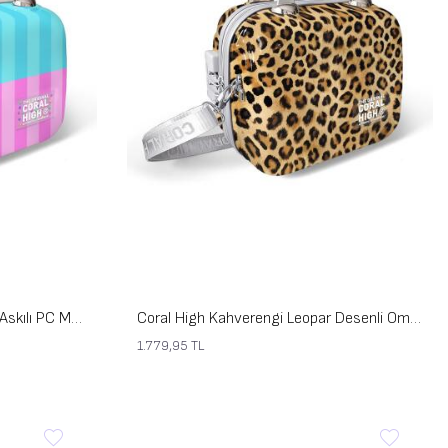
Coral High Renkli Çizgili Omuz Askılı PC Makyaj Çantası 16904
Coral High Kahverengi Leopar Desenli Omuz Askılı PC Makyaj Çantası 16844
1.779,95
TL