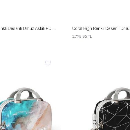
Coral High Renkli Desenli Omuz Askılı PC Makyaj Çantası 16839
1.779,95
TL