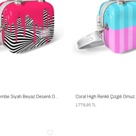
Coral High Pembe Siyah Beyaz Desenli Omuz Askılı PC Makyaj Çantası 16902
1.779,95
TL