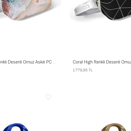
Coral High Renkli Desenli Omuz Askılı PC Makyaj Çantası 16814
1.779,95
TL