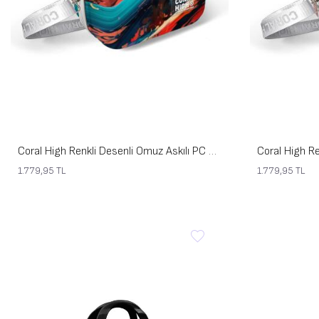
Coral High Renkli Desenli Omuz Askılı PC Makyaj Çantası 16819
1.779,95
TL
1.779,95
TL