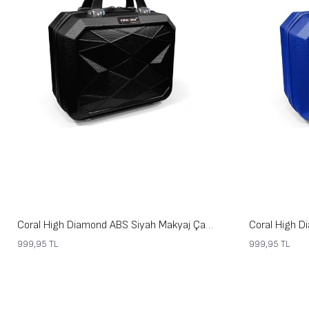
Coral High Diamond ABS Siyah Makyaj Çantası 16604
999,95
TL
999,95
TL