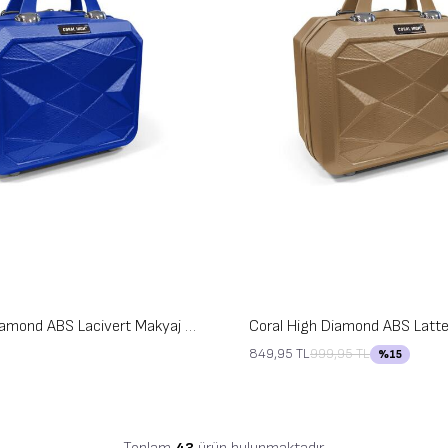
Coral High Diamond ABS Lacivert Makyaj Çantası 16609
849,95
TL
999,95
TL
%
15