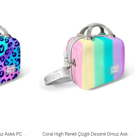
Coral High Leopar Desenli Omuz Askılı PC Makyaj Çantası 16898
Coral High Renkli Çizgili Desenli Omuz Askılı PC Makyaj Çantası 16897