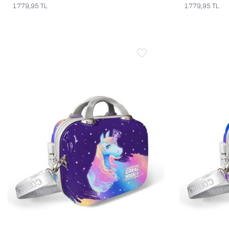
1.779,95
TL
1.779,95
TL