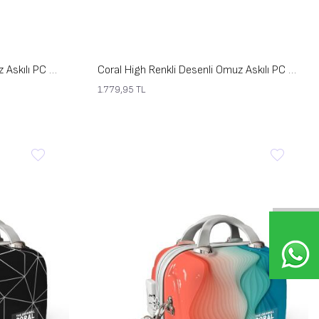
Coral High Renkli Desenli Omuz Askılı PC Makyaj Çantası 16834
Coral High Renkli Desenli Omuz Askılı PC Makyaj Çantası 16829
1.779,95
TL