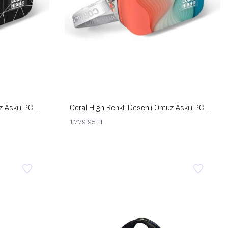
Coral High Renkli Desenli Omuz Askılı PC Makyaj Çantası 16809
Coral High Renkli Desenli Omuz Askılı PC Makyaj Çantası 16804
1.779,95
TL