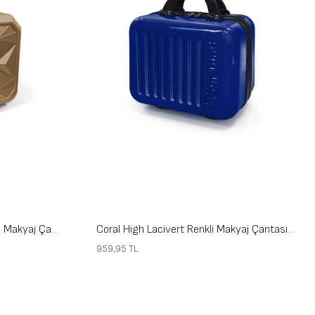
Coral High Diamond ABS Latte Makyaj Çantası 16634
Coral High Lacivert Renkli Makyaj Çantası 16512
959,95
TL