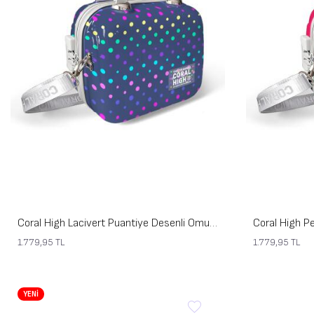
Coral High Lacivert Puantiye Desenli Omuz Askılı PC Makyaj Çantası 16901
1.779,95
TL
1.779,95
TL
YENİ