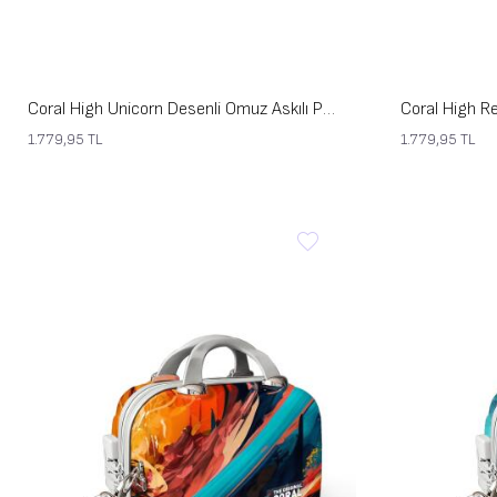
Coral High Unicorn Desenli Omuz Askılı PC Makyaj Çantası 16896
1.779,95
TL
1.779,95
TL