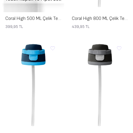
Coral High 500 ML Çelik Termos Şeffaf Kapak için Pembe Mavi Yedek Kapak ve Pipet Kiti 1903-KS
Coral High 800 ML Çelik Termos için Açık Gri Koyu Gri Yedek Kapak ve Pipet Kiti 1919-K
399,95
TL
439,95
TL