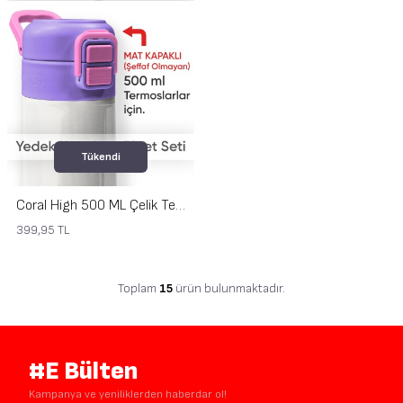
Tükendi
Coral High 500 ML Çelik Termos Mat Kapak için Milka Pembe Yedek Kapak ve Pipet Kiti 1901-K
399,95
TL
Toplam
15
ürün bulunmaktadır.
#E Bülten
Kampanya ve yeniliklerden haberdar ol!