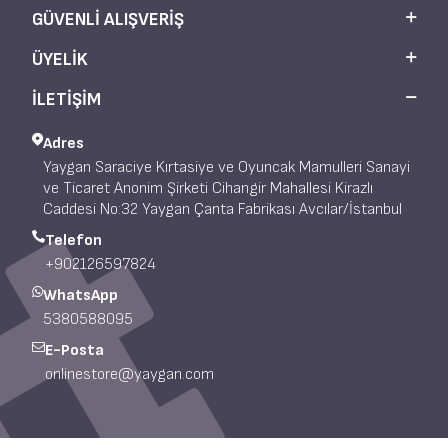
GÜVENLI ALIŞVERIŞ
ÜYELIK
İLETİŞİM
Adres
Yaygan Saraciye Kırtasiye ve Oyuncak Mamulleri Sanayi
ve Ticaret Anonim Şirketi Cihangir Mahallesi Kirazlı
Caddesi No:32 Yaygan Çanta Fabrikası Avcılar/İstanbul
Telefon
+902126597824
WhatsApp
5380588095
E-Posta
onlinestore@yaygan.com