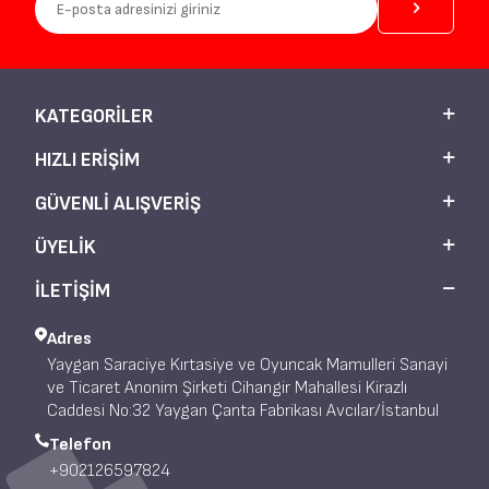
KATEGORILER
HIZLI ERIŞIM
GÜVENLI ALIŞVERIŞ
ÜYELIK
İLETİŞİM
Adres
Yaygan Saraciye Kırtasiye ve Oyuncak Mamulleri Sanayi
ve Ticaret Anonim Şirketi Cihangir Mahallesi Kirazlı
Caddesi No:32 Yaygan Çanta Fabrikası Avcılar/İstanbul
Telefon
+902126597824