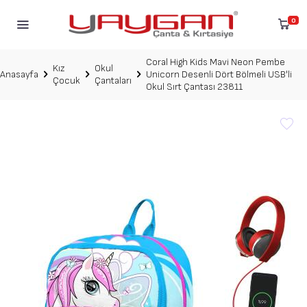
0
Coral High Kids Mavi Neon Pembe
Kız
Okul
Anasayfa
Unicorn Desenli Dört Bölmeli USB'li
Çocuk
Çantaları
Okul Sırt Çantası 23811