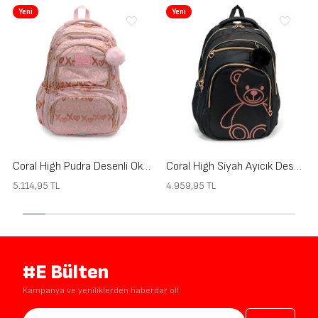
Yeni
Yeni
Coral High Pudra Desenli Okul Sırt Çantası 24466
Coral High Siyah Ayıcık Desenli Okul Sırt Çantası 24463
5.114,95
TL
4.959,95
TL
#E Bülten
Kampanya ve yeniliklerden haberdar ol!