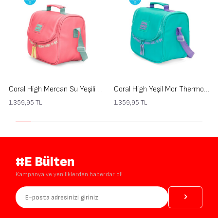
Coral High Mercan Su Yeşili Thermo Beslenme Çantası 27403
Coral High Yeşil Mor Thermo Beslenme Çantası 27402
1.359,95
TL
1.359,95
TL
#E Bülten
Kampanya ve yeniliklerden haberdar ol!