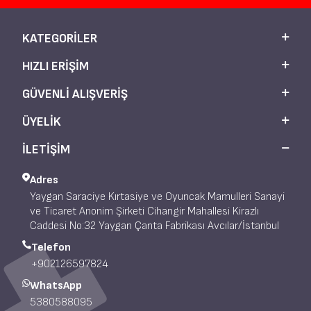
KATEGORILER
HIZLI ERIŞIM
GÜVENLI ALIŞVERIŞ
ÜYELIK
İLETİŞİM
Adres
Yaygan Saraciye Kırtasiye ve Oyuncak Mamulleri Sanayi
ve Ticaret Anonim Şirketi Cihangir Mahallesi Kirazlı
Caddesi No:32 Yaygan Çanta Fabrikası Avcılar/İstanbul
Telefon
+902126597824
WhatsApp
5380588095