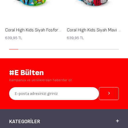
Coral High Kids Siyah Fosforlu Yeşil Kulaklık Game Desenli Bel Çantası 11559
Coral High Kids Siyah Mavi Anime Desenli Bel Çantası 11558
639,95
TL
639,95
TL
#E Bülten
Kampanya ve yeniliklerden haberdar ol!
KATEGORILER