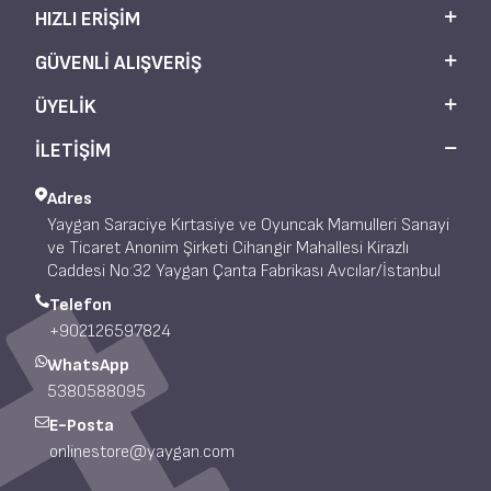
HIZLI ERIŞIM
GÜVENLI ALIŞVERIŞ
ÜYELIK
İLETİŞİM
Adres
Yaygan Saraciye Kırtasiye ve Oyuncak Mamulleri Sanayi
ve Ticaret Anonim Şirketi Cihangir Mahallesi Kirazlı
Caddesi No:32 Yaygan Çanta Fabrikası Avcılar/İstanbul
Telefon
+902126597824
WhatsApp
5380588095
E-Posta
onlinestore@yaygan.com