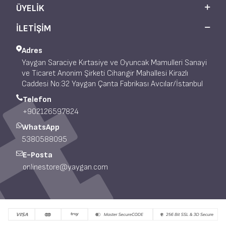
ÜYELIK
İLETİŞİM
Adres
Yaygan Saraciye Kırtasiye ve Oyuncak Mamulleri Sanayi
ve Ticaret Anonim Şirketi Cihangir Mahallesi Kirazlı
Caddesi No:32 Yaygan Çanta Fabrikası Avcılar/İstanbul
Telefon
+902126597824
WhatsApp
5380588095
E-Posta
onlinestore@yaygan.com