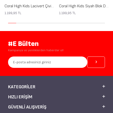
Coral High Kids Lacivert Çivit Robot Desenli Çift Katlı Kalem Çanta 31121
Coral High Kids Siyah Blok Desenli Çift Katlı Kalem Çanta 31118
1.199,95
TL
1.199,95
TL
#E Bülten
Kampanya ve yeniliklerden haberdar ol!
KATEGORILER
HIZLI ERIŞIM
GÜVENLI ALIŞVERIŞ