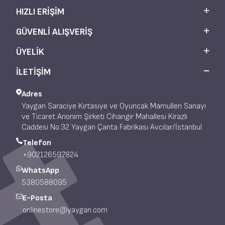
HIZLI ERIŞIM
GÜVENLI ALIŞVERIŞ
ÜYELIK
İLETİŞİM
Adres
Yaygan Saraciye Kırtasiye ve Oyuncak Mamulleri Sanayi
ve Ticaret Anonim Şirketi Cihangir Mahallesi Kirazlı
Caddesi No:32 Yaygan Çanta Fabrikası Avcılar/İstanbul
Telefon
+902126597824
WhatsApp
5380588095
E-Posta
onlinestore@yaygan.com