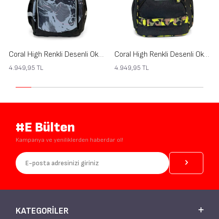
Coral High Renkli Desenli Okul Sırt Çantası 24449
Coral High Renkli Desenli Okul Sırt Çantası 24448
4.949,95
TL
4.949,95
TL
#E Bülten
Kampanya ve yeniliklerden haberdar ol!
KATEGORILER