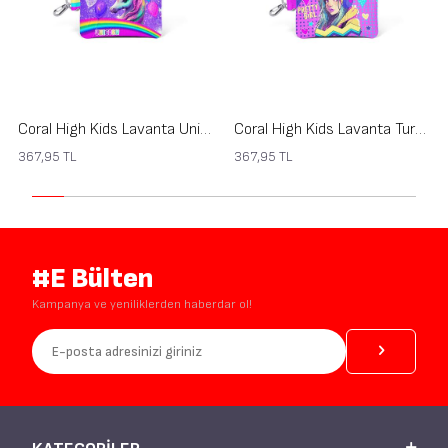
Coral High Kids Lavanta Unicorn Desenli Bozuk Para Çantası 21922
Coral High Kids Lavanta Turkuaz Kulaklıklı Kız Desenli Bozuk Para Çantası 21920
367,95
TL
367,95
TL
#E Bülten
Kampanya ve yeniliklerden haberdar ol!