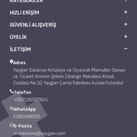
KATEGORILER
HIZLI ERIŞIM
GÜVENLI ALIŞVERIŞ
ÜYELIK
İLETİŞİM
Adres
Yaygan Saraciye Kırtasiye ve Oyuncak Mamulleri Sanayi
ve Ticaret Anonim Şirketi Cihangir Mahallesi Kirazlı
Caddesi No:32 Yaygan Çanta Fabrikası Avcılar/İstanbul
Telefon
+902126597824
WhatsApp
5380588095
E-Posta
onlinestore@yaygan.com