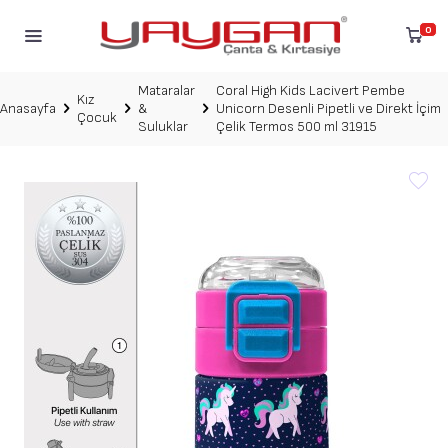
0
Mataralar
Coral High Kids Lacivert Pembe
Kız
Anasayfa
&
Unicorn Desenli Pipetli ve Direkt İçim
Çocuk
Suluklar
Çelik Termos 500 ml 31915