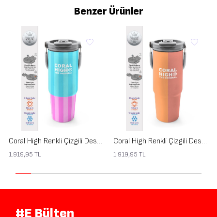
Benzer Ürünler
Coral High Renkli Çizgili Desenli Pipetli ve Direkt İçim Çelik Termos 900 ml 38747
Coral High Renkli Çizgili Desenli Pipetli ve Direkt İçim Çelik Termos 900 ml 38746
1.919,95
TL
1.919,95
TL
#E Bülten