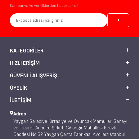
Kampanya ve yeniliklerden haberdar ol!
KATEGORILER
HIZLI ERIŞIM
GÜVENLI ALIŞVERIŞ
ÜYELIK
İLETİŞİM
Adres
Yaygan Saraciye Kırtasiye ve Oyuncak Mamulleri Sanayi
ve Ticaret Anonim Şirketi Cihangir Mahallesi Kirazlı
Caddesi No:32 Yaygan Çanta Fabrikası Avcılar/İstanbul