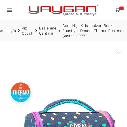
0
Coral High Kids Lacivert Renkli
Kız
Beslenme
Anasayfa
Puantiyeli Desenli Thermo Beslenme
Çocuk
Çantaları
Çantası 22772