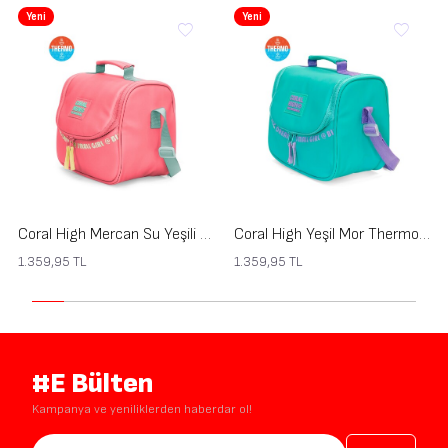
Yeni
Yeni
Coral High Mercan Su Yeşili Thermo Beslenme Çantası 27403
Coral High Yeşil Mor Thermo Beslenme Çantası 27402
1.359,95
TL
1.359,95
TL
#E Bülten
Kampanya ve yeniliklerden haberdar ol!