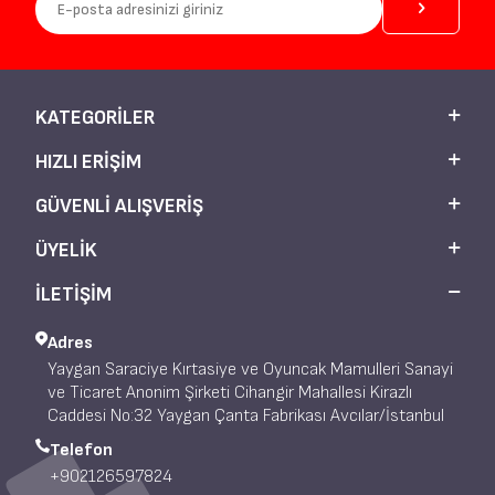
KATEGORILER
HIZLI ERIŞIM
GÜVENLI ALIŞVERIŞ
ÜYELIK
İLETİŞİM
Adres
Yaygan Saraciye Kırtasiye ve Oyuncak Mamulleri Sanayi
ve Ticaret Anonim Şirketi Cihangir Mahallesi Kirazlı
Caddesi No:32 Yaygan Çanta Fabrikası Avcılar/İstanbul
Telefon
+902126597824