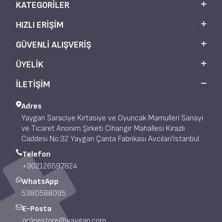
KATEGORILER
HIZLI ERIŞIM
GÜVENLI ALIŞVERIŞ
ÜYELIK
İLETİŞİM
Adres
Yaygan Saraciye Kırtasiye ve Oyuncak Mamulleri Sanayi
ve Ticaret Anonim Şirketi Cihangir Mahallesi Kirazlı
Caddesi No:32 Yaygan Çanta Fabrikası Avcılar/İstanbul
Telefon
+902126597824
WhatsApp
5380588095
E-Posta
onlinestore@yaygan.com