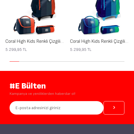
Coral High Kids Renkli Çizgili 3’lü Okul Çanta Seti SET0123982
Coral High Kids Renkli Çizgili 3’lü Okul Çanta Seti SET0123981
5.299,95
TL
5.299,95
TL
#E Bülten
Kampanya ve yeniliklerden haberdar ol!