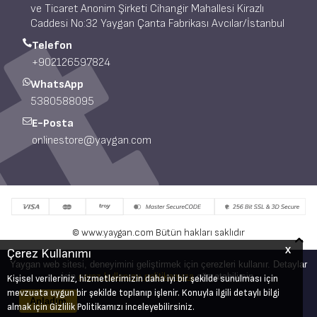
ve Ticaret Anonim Şirketi Cihangir Mahallesi Kirazlı
Caddesi No:32 Yaygan Çanta Fabrikası Avcılar/İstanbul
Telefon
+902126597824
WhatsApp
5380588095
E-Posta
onlinestore@yaygan.com
© www.yaygan.com Bütün hakları saklıdır
X
Çerez Kullanımı
T
-Soft
E-Ticaret
Sistemleriyle Hazırlanmıştır.
Yaygan web sitesi, deneyimini geliştirmek için çerezleri kullanır. Detaylar
için
çerez kullanımı politikamıza
göz atabilirsin.
Kişisel verileriniz, hizmetlerimizin daha iyi bir şekilde sunulması için
mevzuata uygun bir şekilde toplanıp işlenir. Konuyla ilgili detaylı bilgi
Anladım
almak için Gizlilik Politikamızı inceleyebilirsiniz.