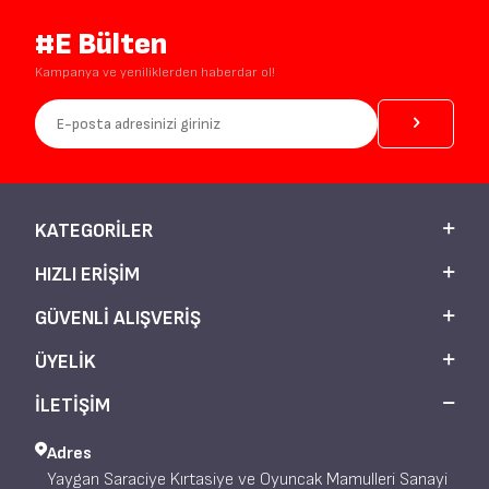
#E Bülten
Kampanya ve yeniliklerden haberdar ol!
KATEGORILER
HIZLI ERIŞIM
GÜVENLI ALIŞVERIŞ
ÜYELIK
İLETİŞİM
Adres
Yaygan Saraciye Kırtasiye ve Oyuncak Mamulleri Sanayi