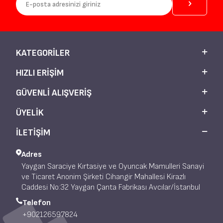
KATEGORILER
HIZLI ERIŞIM
GÜVENLI ALIŞVERIŞ
ÜYELIK
İLETİŞİM
Adres
Yaygan Saraciye Kırtasiye ve Oyuncak Mamulleri Sanayi
ve Ticaret Anonim Şirketi Cihangir Mahallesi Kirazlı
Caddesi No:32 Yaygan Çanta Fabrikası Avcılar/İstanbul
Telefon
+902126597824