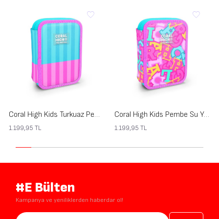
Coral High Kids Turkuaz Pembe Çizgili Desenli Çift Katlı Kalem Çanta 31120
Coral High Kids Pembe Su Yeşili Harf Desenli Çift Katlı Kalem Çanta 31112
1.199,95
TL
1.199,95
TL
#E Bülten
Kampanya ve yeniliklerden haberdar ol!