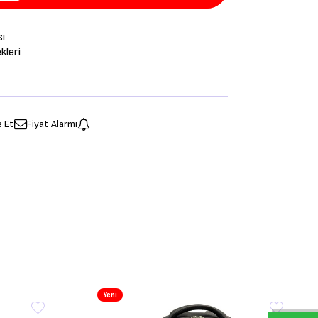
sı
leri
e Et
Fiyat Alarmı
Yeni