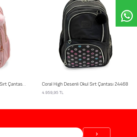
Coral High Ayıcık Desenli Okul Sırt Çantası 24462
Coral High Desenli Okul Sırt Çantası 24468
4.959,95
TL