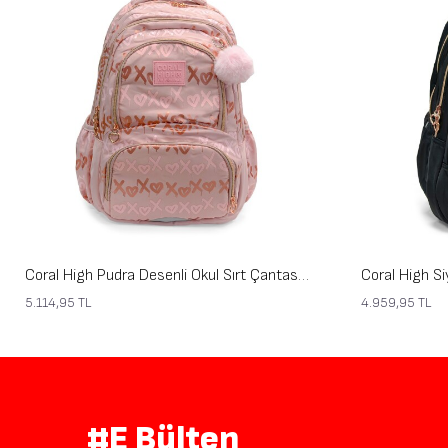
Coral High Pudra Desenli Okul Sırt Çantası 24466
5.114,95
TL
4.959,95
TL
#E Bülten