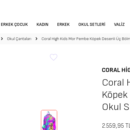
ERKEK ÇOCUK
KADIN
ERKEK
OKUL SETLERI
VALIZ
Okul Çantaları
Coral High Kids Mor Pembe Köpek Desenli Üç Bölme
CORAL HI
Coral 
Köpek 
Okul S
2.559,95
T