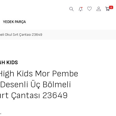
0
YEDEK PARÇA
li Okul Sırt Çantası 23649
GH KIDS
High Kids Mor Pembe
Desenli Üç Bölmeli
ırt Çantası 23649
L