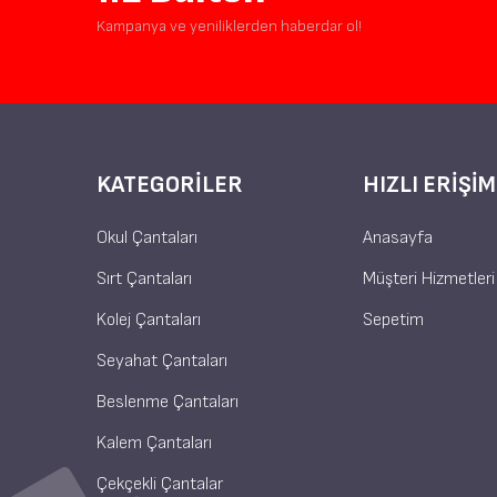
Kampanya ve yeniliklerden haberdar ol!
KATEGORILER
HIZLI ERIŞIM
Okul Çantaları
Anasayfa
Sırt Çantaları
Müşteri Hizmetleri
Kolej Çantaları
Sepetim
Seyahat Çantaları
Beslenme Çantaları
Kalem Çantaları
Çekçekli Çantalar