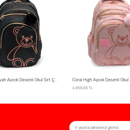
Coral High Siyah Ayıcık Desenli Okul Sırt Çantası 24463
4.959,95
TL