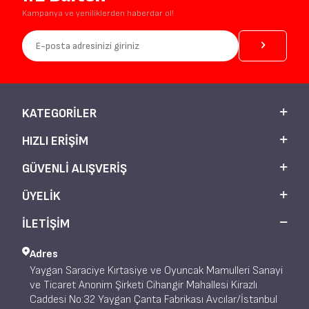
Kampanya ve yeniliklerden haberdar ol!
KATEGORILER
HIZLI ERIŞIM
GÜVENLI ALIŞVERIŞ
ÜYELIK
İLETİŞİM
Adres
Yaygan Saraciye Kırtasiye ve Oyuncak Mamulleri Sanayi
ve Ticaret Anonim Şirketi Cihangir Mahallesi Kirazlı
Caddesi No:32 Yaygan Çanta Fabrikası Avcılar/İstanbul