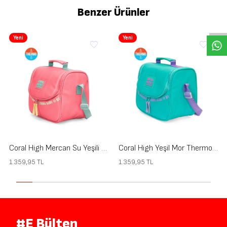
Benzer Ürünler
Yeni
Yeni
Coral High Mercan Su Yeşili Thermo Beslenme Çantası 27403
Coral High Yeşil Mor Thermo Beslenme Çantası 27402
1.359,95
TL
1.359,95
TL
#E Bülten