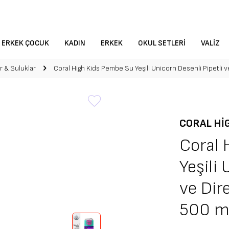
ERKEK ÇOCUK
KADIN
ERKEK
OKUL SETLERI
VALIZ
r & Suluklar
Coral High Kids Pembe Su Yeşili Unicorn Desenli Pipetli 
CORAL HI
Coral 
Yeşili
ve Dir
500 m