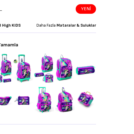
L
YENI
l High KIDS
Daha Fazla
Mataralar & Suluklar
 Tamamla