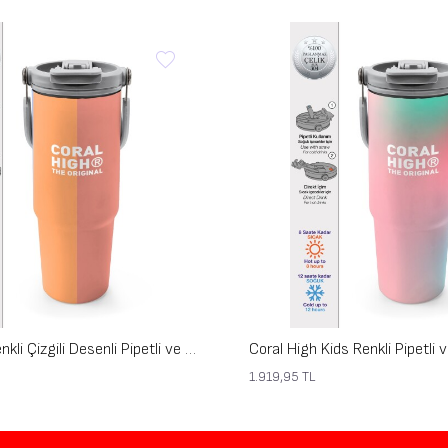
Coral High Renkli Çizgili Desenli Pipetli ve Direkt İçim Çelik Termos 900 ml 38746
1.919,95
TL