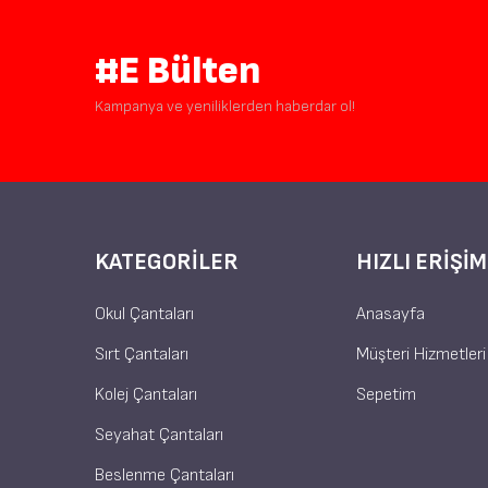
#E Bülten
Kampanya ve yeniliklerden haberdar ol!
KATEGORILER
HIZLI ERIŞIM
Okul Çantaları
Anasayfa
Sırt Çantaları
Müşteri Hizmetleri
Kolej Çantaları
Sepetim
Seyahat Çantaları
Beslenme Çantaları