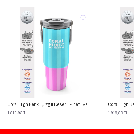
Coral High Renkli Çizgili Desenli Pipetli ve Direkt İçim Çelik Termos 900 ml 38747
1.919,95
TL
1.919,95
TL