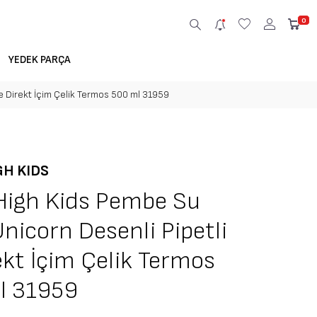
0
YEDEK PARÇA
ve Direkt İçim Çelik Termos 500 ml 31959
GH KIDS
High Kids Pembe Su
 Unicorn Desenli Pipetli
ekt İçim Çelik Termos
l 31959