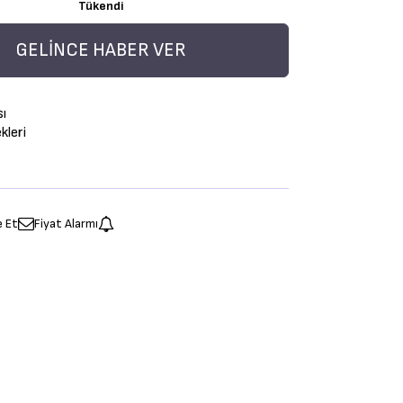
Tükendi
GELINCE HABER VER
sı
leri
e Et
Fiyat Alarmı