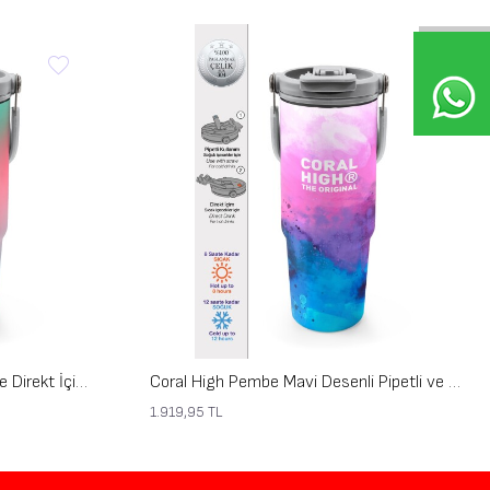
Coral High Kids Renkli Pipetli ve Direkt İçim Çelik Termos 900 ml 38734
Coral High Pembe Mavi Desenli Pipetli ve Direkt İçim Çelik Termos 900 ml 38733
1.919,95
TL