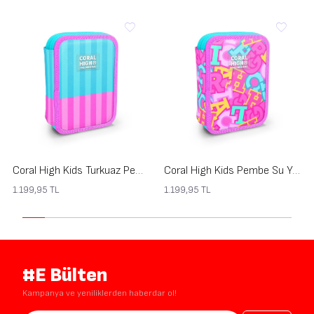
Coral High Kids Turkuaz Pembe Çizgili Desenli Çift Katlı Kalem Çanta 31120
Coral High Kids Pembe Su Yeşili Harf Desenli Çift Katlı Kalem Çanta 31112
1.199,95
TL
1.199,95
TL
#E Bülten
Kampanya ve yeniliklerden haberdar ol!