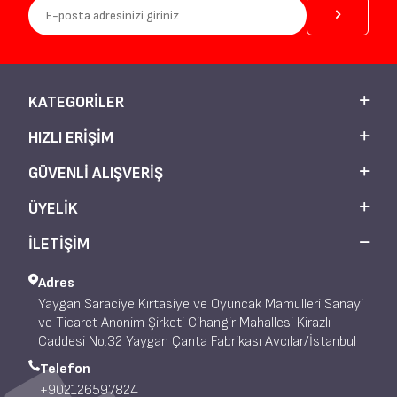
KATEGORILER
HIZLI ERIŞIM
GÜVENLI ALIŞVERIŞ
ÜYELIK
İLETİŞİM
Adres
Yaygan Saraciye Kırtasiye ve Oyuncak Mamulleri Sanayi
ve Ticaret Anonim Şirketi Cihangir Mahallesi Kirazlı
Caddesi No:32 Yaygan Çanta Fabrikası Avcılar/İstanbul
Telefon
+902126597824