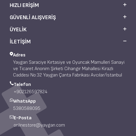
HIZLI ERIŞIM
GÜVENLI ALIŞVERIŞ
ÜYELIK
İLETİŞİM
Adres
Yaygan Saraciye Kırtasiye ve Oyuncak Mamulleri Sanayi
ve Ticaret Anonim Şirketi Cihangir Mahallesi Kirazlı
Caddesi No:32 Yaygan Çanta Fabrikası Avcılar/İstanbul
Telefon
+902126597824
WhatsApp
5380588095
E-Posta
onlinestore@yaygan.com