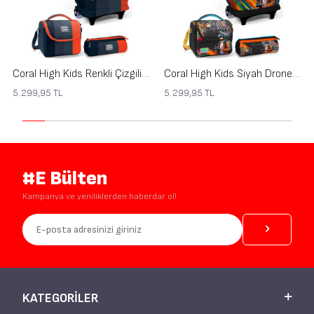
Coral High Kids Renkli Çizgili 3’lü Okul Çanta Seti SET0123982
Coral High Kids Siyah Drone Pilot Desenli 3’lü Okul Çanta Seti SET0123980
5.299,95
TL
5.299,95
TL
#E Bülten
Kampanya ve yeniliklerden haberdar ol!
KATEGORILER