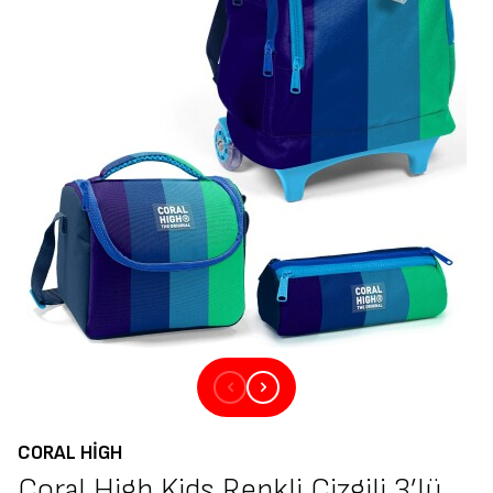
CORAL HIGH
Coral High Kids Renkli Çizgili 3’lü