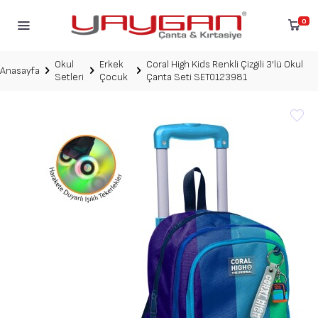
0
Okul
Erkek
Coral High Kids Renkli Çizgili 3’lü Okul
Anasayfa
Setleri
Çocuk
Çanta Seti SET0123981