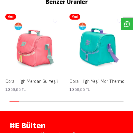
Benzer Ürünler
Yeni
Yeni
Coral High Mercan Su Yeşili Thermo Beslenme Çantası 27403
Coral High Yeşil Mor Thermo Beslenme Çantası 27402
1.359,95
TL
1.359,95
TL
#E Bülten