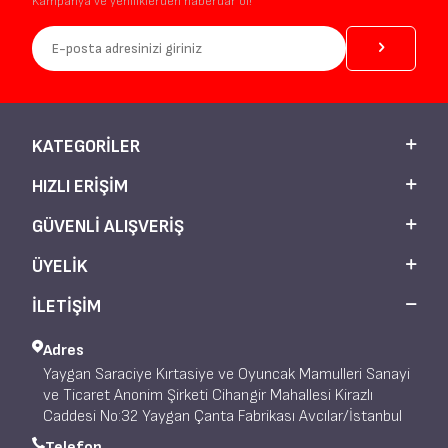
Kampanya ve yeniliklerden haberdar ol!
KATEGORILER
HIZLI ERIŞIM
GÜVENLI ALIŞVERIŞ
ÜYELIK
İLETİŞİM
Adres
Yaygan Saraciye Kırtasiye ve Oyuncak Mamulleri Sanayi
ve Ticaret Anonim Şirketi Cihangir Mahallesi Kirazlı
Caddesi No:32 Yaygan Çanta Fabrikası Avcılar/İstanbul
Telefon