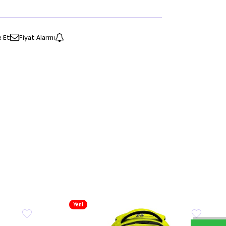
e Et
Fiyat Alarmı
Yeni