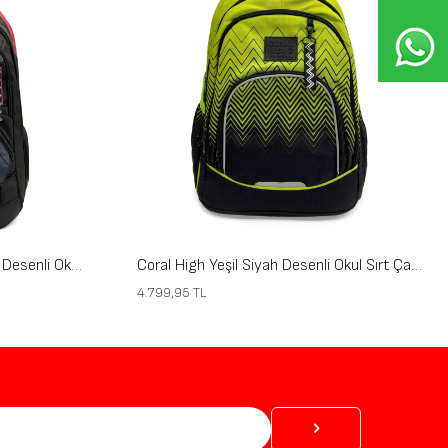
Coral High Siyah Kırmızı Renkli Desenli Okul Sırt Çantası 24441
Coral High Yeşil Siyah Desenli Okul Sırt Çantası 24460
4.799,95
TL