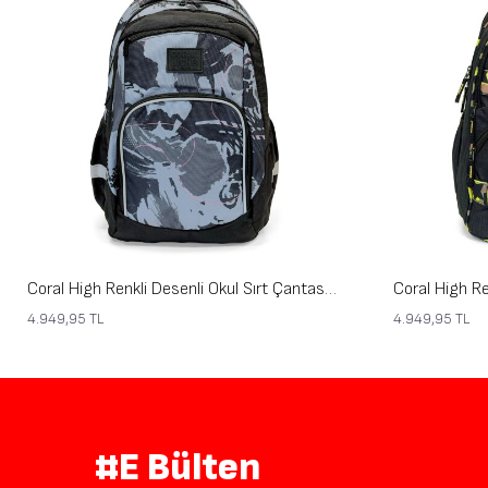
Coral High Renkli Desenli Okul Sırt Çantası 24449
4.949,95
TL
4.949,95
TL
#E Bülten