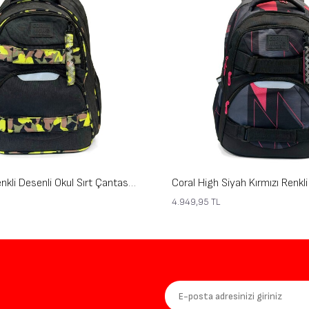
Coral High Renkli Desenli Okul Sırt Çantası 24448
4.949,95
TL