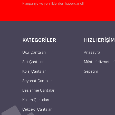
Kampanya ve yeniliklerden haberdar ol!
KATEGORILER
HIZLI ERIŞIM
Okul Çantaları
Anasayfa
Sırt Çantaları
Müşteri Hizmetleri
Kolej Çantaları
Sepetim
Seyahat Çantaları
Beslenme Çantaları
Kalem Çantaları
Çekçekli Çantalar