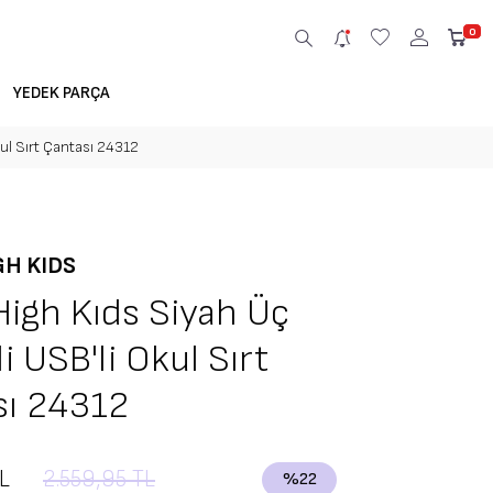
0
YEDEK PARÇA
ul Sırt Çantası 24312
GH KIDS
High Kıds Siyah Üç
i USB'li Okul Sırt
sı 24312
L
2.559,95
TL
%
22