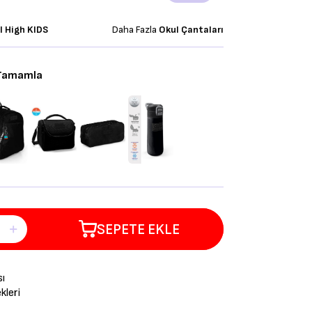
l High KIDS
Daha Fazla
Okul Çantaları
 Tamamla
SEPETE EKLE
sı
leri