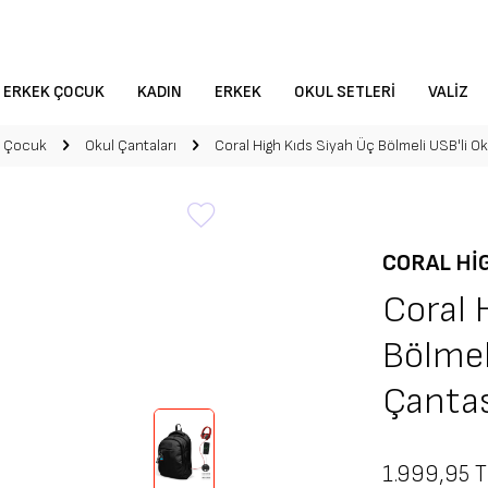
ERKEK ÇOCUK
KADIN
ERKEK
OKUL SETLERI
VALIZ
k Çocuk
Okul Çantaları
Coral High Kıds Siyah Üç Bölmeli USB'li Ok
CORAL HI
Coral 
Bölmel
Çanta
1.999,95
T