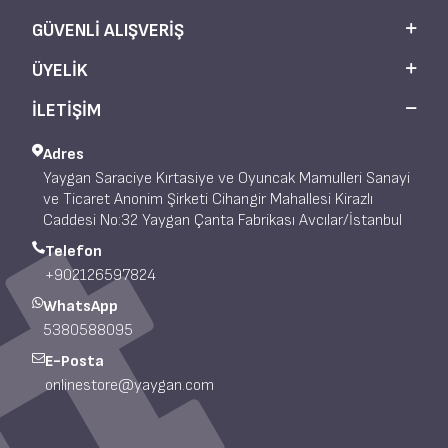
GÜVENLI ALIŞVERIŞ
ÜYELIK
İLETİŞİM
Adres
Yaygan Saraciye Kırtasiye ve Oyuncak Mamulleri Sanayi
ve Ticaret Anonim Şirketi Cihangir Mahallesi Kirazlı
Caddesi No:32 Yaygan Çanta Fabrikası Avcılar/İstanbul
Telefon
+902126597824
WhatsApp
5380588095
E-Posta
onlinestore@yaygan.com