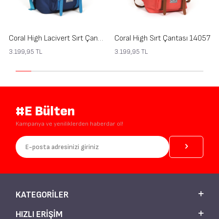
Coral High Lacivert Sırt Çantası 14061
Coral High Sırt Çantası 14057
3.199,95
TL
3.199,95
TL
#E Bülten
Kampanya ve yeniliklerden haberdar ol!
KATEGORILER
HIZLI ERIŞIM