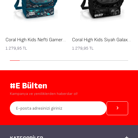
Coral High Kids Nefti Gamer Desenli Thermo İki Katlı Beslenme Çantası 37220
Coral High Kids Siyah Galaxy Desenli Thermo İki Katlı Beslenme Çantası 37219
1.279,95
TL
1.279,95
TL
#E Bülten
Kampanya ve yeniliklerden haberdar ol!