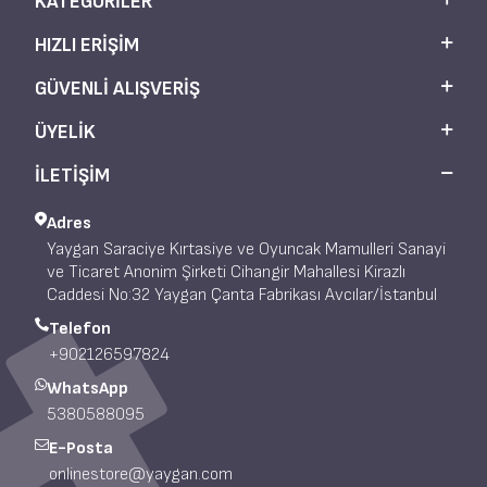
KATEGORILER
HIZLI ERIŞIM
GÜVENLI ALIŞVERIŞ
ÜYELIK
İLETİŞİM
Adres
Yaygan Saraciye Kırtasiye ve Oyuncak Mamulleri Sanayi
ve Ticaret Anonim Şirketi Cihangir Mahallesi Kirazlı
Caddesi No:32 Yaygan Çanta Fabrikası Avcılar/İstanbul
Telefon
+902126597824
WhatsApp
5380588095
E-Posta
onlinestore@yaygan.com