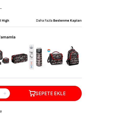
L
l High
Daha Fazla
Beslenme Kapları
 Tamamla
SEPETE EKLE
sı