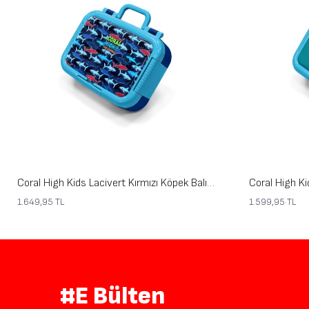
Coral High Kids Lacivert Kırmızı Köpek Balığı Desenli Paslanmaz Çelik Beslenme Kabı 39236
1.649,95
TL
1.599,95
TL
#E Bülten