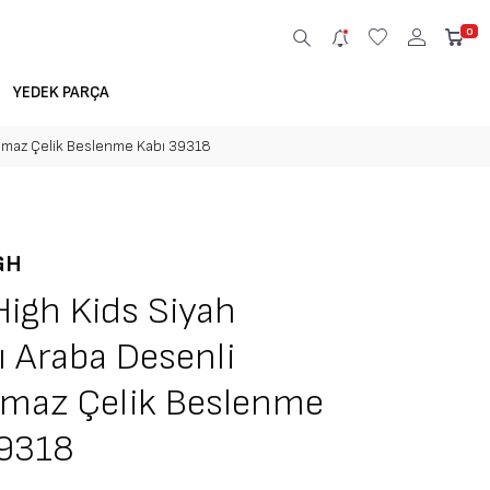
0
YEDEK PARÇA
lanmaz Çelik Beslenme Kabı 39318
GH
High Kids Siyah
ı Araba Desenli
nmaz Çelik Beslenme
39318