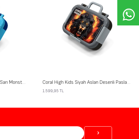
Coral High Kids Lacivert Neon Sarı Monster Desenli Paslanmaz Çelik Beslenme Kabı 39242
Coral High Kids Siyah Aslan Desenli Paslanmaz Çelik Beslenme Kabı 39369
1.599,95
TL