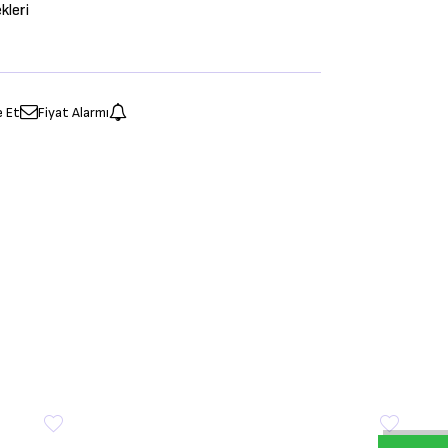
leri
e Et
Fiyat Alarmı