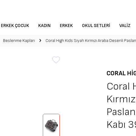
ERKEK ÇOCUK
KADIN
ERKEK
OKUL SETLERI
VALIZ
Beslenme Kapları
Coral High Kids Siyah Kırmızı Araba Desenli Pas
CORAL HI
Coral 
Kırmız
Pasla
Kabı 