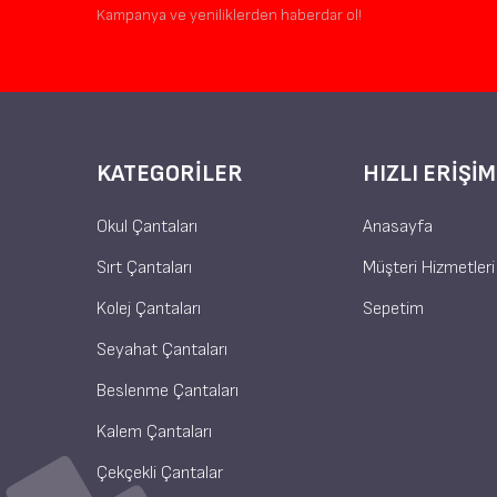
Kampanya ve yeniliklerden haberdar ol!
KATEGORILER
HIZLI ERIŞIM
Okul Çantaları
Anasayfa
Sırt Çantaları
Müşteri Hizmetleri
Kolej Çantaları
Sepetim
Seyahat Çantaları
Beslenme Çantaları
Kalem Çantaları
Çekçekli Çantalar