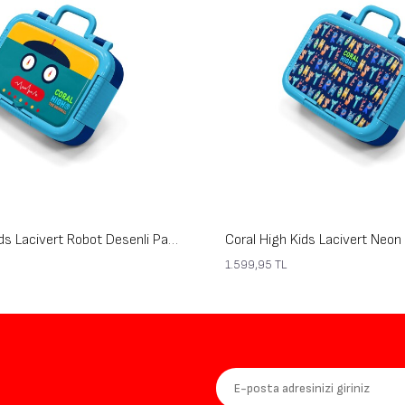
Coral High Kids Lacivert Robot Desenli Paslanmaz Çelik Beslenme Kabı 39223
1.599,95
TL