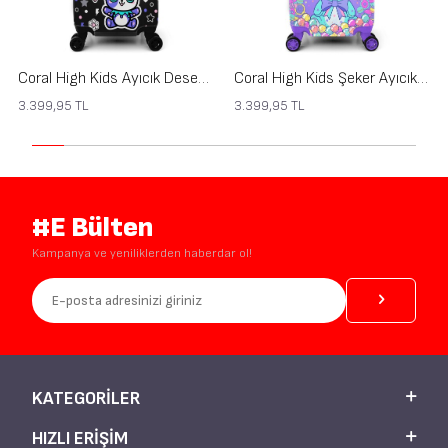
Coral High Kids Ayıcık Desenli Çocuk Valizi 16694
Coral High Kids Şeker Ayıcık Desenli Çocuk Valizi 16693
3.399,95
TL
3.399,95
TL
#E Bülten
Kampanya ve yeniliklerden haberdar ol!
KATEGORILER
HIZLI ERIŞIM