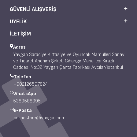
GÜVENLI ALIŞVERIŞ
ÜYELIK
İLETİŞİM
Adres
Yaygan Saraciye Kırtasiye ve Oyuncak Mamulleri Sanayi
ve Ticaret Anonim Şirketi Cihangir Mahallesi Kirazlı
Caddesi No:32 Yaygan Çanta Fabrikası Avcılar/İstanbul
Telefon
+902126597824
WhatsApp
5380588095
E-Posta
onlinestore@yaygan.com