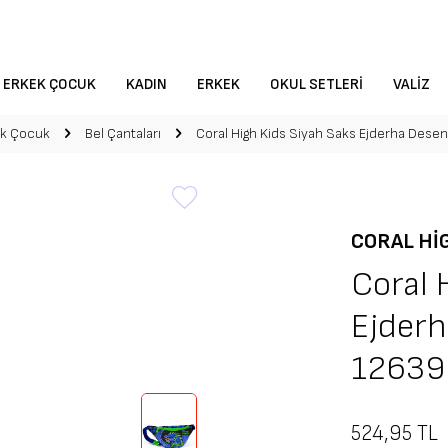
ERKEK ÇOCUK
KADIN
ERKEK
OKUL SETLERI
VALIZ
ek Çocuk
Bel Çantaları
Coral High Kids Siyah Saks Ejderha Desen
CORAL HI
Coral 
Ejderh
12639
524,95
TL