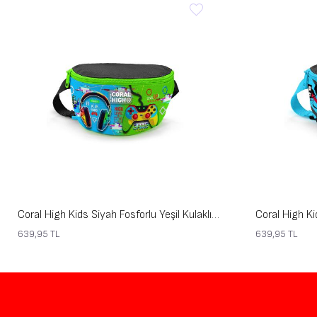
Coral High Kids Siyah Fosforlu Yeşil Kulaklık Game Desenli Bel Çantası 11559
639,95
TL
639,95
TL