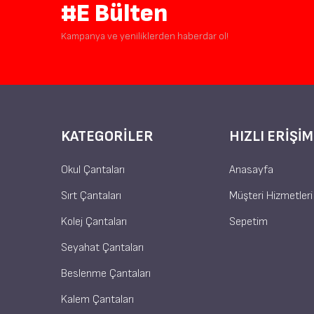
#E Bülten
Kampanya ve yeniliklerden haberdar ol!
KATEGORILER
HIZLI ERIŞIM
Okul Çantaları
Anasayfa
Sırt Çantaları
Müşteri Hizmetleri
Kolej Çantaları
Sepetim
Seyahat Çantaları
Beslenme Çantaları
Kalem Çantaları