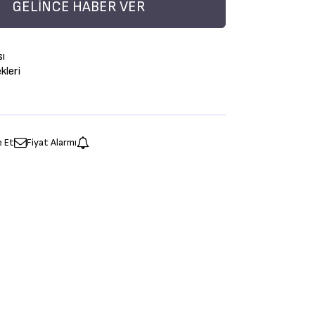
GELINCE HABER VER
sı
leri
e Et
Fiyat Alarmı