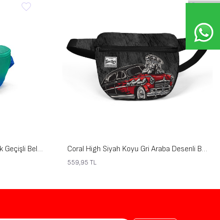
Coral High Kids Yeşil Saks Renk Geçişli Bel Çantası 11557
Coral High Siyah Koyu Gri Araba Desenli Bel Çantası 22604
559,95
TL