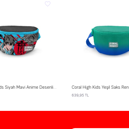
Coral High Kids Siyah Mavi Anime Desenli Bel Çantası 11558
639,95
TL