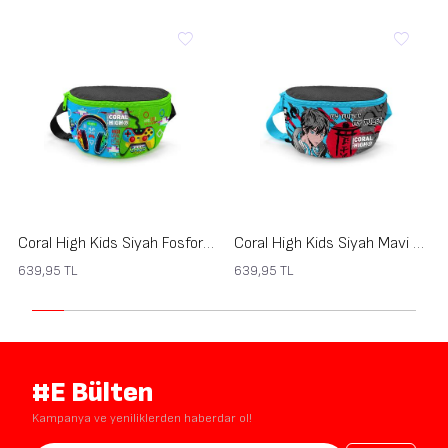
Coral High Kids Siyah Fosforlu Yeşil Kulaklık Game Desenli Bel Çantası 11559
Coral High Kids Siyah Mavi Anime Desenli Bel Çantası 11558
639,95
TL
639,95
TL
#E Bülten
Kampanya ve yeniliklerden haberdar ol!