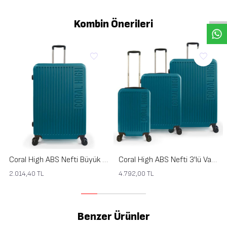
Kombin Önerileri
Coral High ABS Nefti Büyük Boy Valiz 16413
Coral High ABS Nefti 3'lü Valiz Seti 16410
2.014,40
TL
4.792,00
TL
Benzer Ürünler