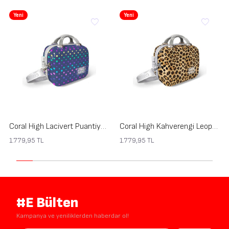
Yeni
Yeni
Coral High Lacivert Puantiye Desenli Omuz Askılı PC Makyaj Çantası 16901
Coral High Kahverengi Leopar Desenli Omuz Askılı PC Makyaj Çantası 16844
1.779,95
TL
1.779,95
TL
#E Bülten
Kampanya ve yeniliklerden haberdar ol!