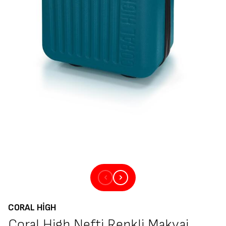
CORAL HIGH
Coral High Nefti Renkli Makyaj