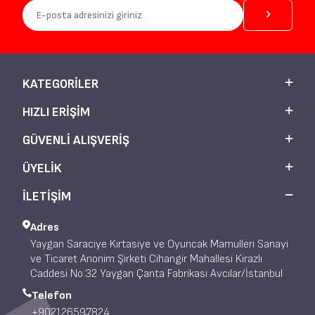
KATEGORILER
HIZLI ERIŞIM
GÜVENLI ALIŞVERIŞ
ÜYELIK
İLETİŞİM
Adres
Yaygan Saraciye Kırtasiye ve Oyuncak Mamulleri Sanayi
ve Ticaret Anonim Şirketi Cihangir Mahallesi Kirazlı
Caddesi No:32 Yaygan Çanta Fabrikası Avcılar/İstanbul
Telefon
+902126597824