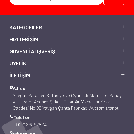
KATEGORILER
HIZLI ERIŞIM
GÜVENLI ALIŞVERIŞ
ÜYELIK
İLETİŞİM
Adres
Yaygan Saraciye Kırtasiye ve Oyuncak Mamulleri Sanayi
ve Ticaret Anonim Şirketi Cihangir Mahallesi Kirazlı
Caddesi No:32 Yaygan Çanta Fabrikası Avcılar/İstanbul
Telefon
+902126597824