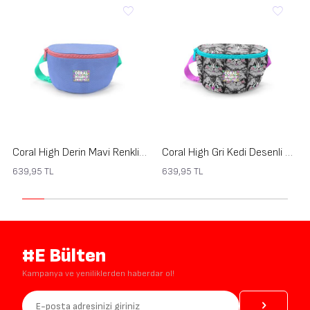
Coral High Derin Mavi Renkli Bel Çantası 11549
Coral High Gri Kedi Desenli Bel Çantası 11546
639,95
TL
639,95
TL
#E Bülten
Kampanya ve yeniliklerden haberdar ol!