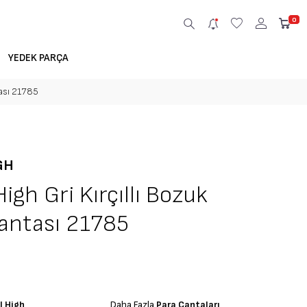
0
YEDEK PARÇA
tası 21785
GH
igh Gri Kırçıllı Bozuk
antası 21785
l High
Daha Fazla
Para Çantaları