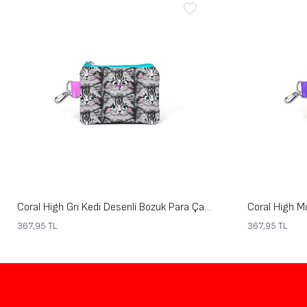
Coral High Gri Kedi Desenli Bozuk Para Çantası 21907
367,95
TL
367,95
TL