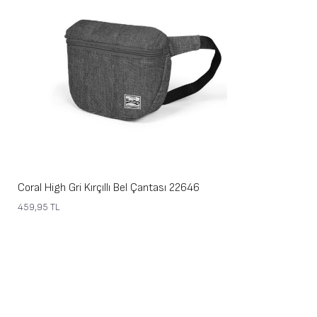
Coral High Gri Kırçıllı Bel Çantası 22646
459,95
TL