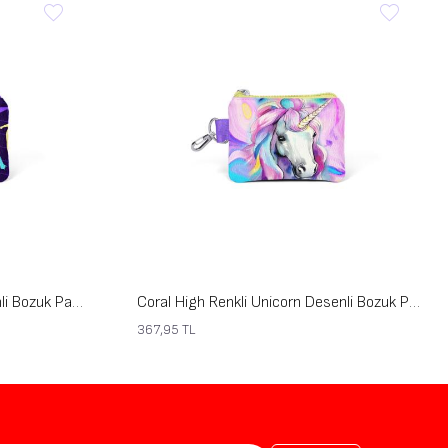
Coral High Mor Voleybol Desenli Bozuk Para Çantası 21905
Coral High Renkli Unicorn Desenli Bozuk Para Çantası 21903
367,95
TL