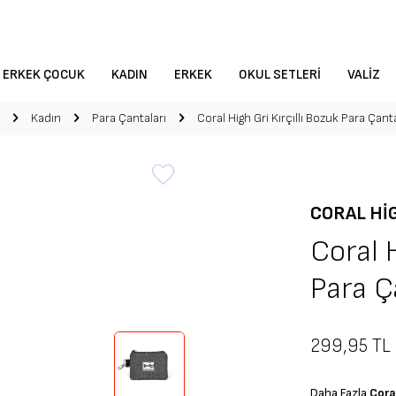
ERKEK ÇOCUK
KADIN
ERKEK
OKUL SETLERI
VALIZ
Kadın
Para Çantaları
Coral High Gri Kırçıllı Bozuk Para Çan
CORAL HI
Coral H
Para Ç
299,95
TL
Daha Fazla
Cora