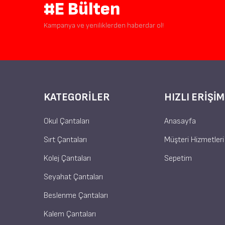
#E Bülten
Kampanya ve yeniliklerden haberdar ol!
KATEGORILER
HIZLI ERIŞIM
Okul Çantaları
Anasayfa
Sırt Çantaları
Müşteri Hizmetleri
Kolej Çantaları
Sepetim
Seyahat Çantaları
Beslenme Çantaları
Kalem Çantaları