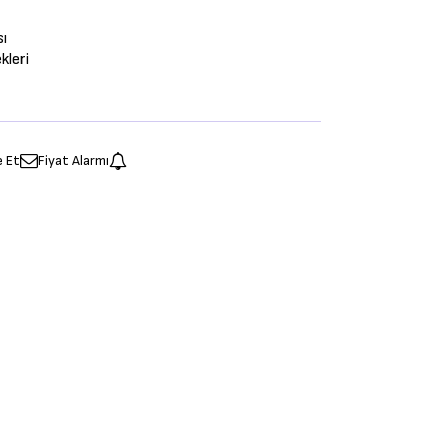
sı
leri
e Et
Fiyat Alarmı