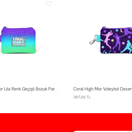
Coral High Mor Lila Renk Geçişli Bozuk Para Çantası 21906
367,95
TL