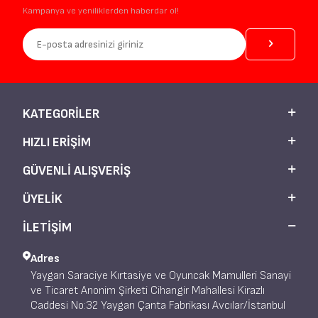
Kampanya ve yeniliklerden haberdar ol!
KATEGORILER
HIZLI ERIŞIM
GÜVENLI ALIŞVERIŞ
ÜYELIK
İLETİŞİM
Adres
Yaygan Saraciye Kırtasiye ve Oyuncak Mamulleri Sanayi
ve Ticaret Anonim Şirketi Cihangir Mahallesi Kirazlı
Caddesi No:32 Yaygan Çanta Fabrikası Avcılar/İstanbul