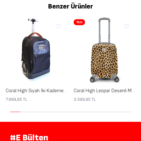
Benzer Ürünler
Yeni
Coral High Siyah İki Kademeli Kumaş Kabin Valiz 23256
Coral High Leopar Desenli Mini Kabin Boy Valiz (40cm) 16789
7.999,95
TL
3.399,95
TL
#E Bülten