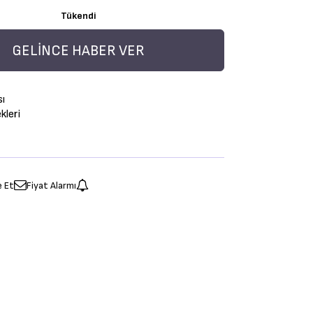
Tükendi
GELINCE HABER VER
sı
leri
e Et
Fiyat Alarmı