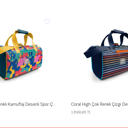
Coral High Renkli Kamuflaj Desenli Spor Çantası 27549
1.899,95
TL