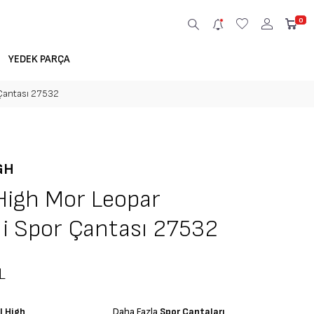
0
YEDEK PARÇA
 Çantası 27532
GH
High Mor Leopar
i Spor Çantası 27532
L
l High
Daha Fazla
Spor Çantaları