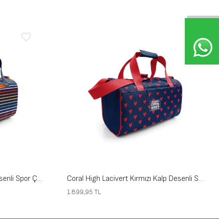
Coral High Çok Renkli Çizgi Desenli Spor Çantası 27548
Coral High Lacivert Kırmızı Kalp Desenli Spor Çantası 27547
1.899,95
TL