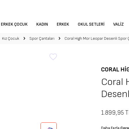
ERKEK ÇOCUK
KADIN
ERKEK
OKUL SETLERI
VALIZ
Kız Çocuk
Spor Çantaları
Coral High Mor Leopar Desenli Spor
CORAL HI
Coral 
Desenl
1.899,95
T
Daha Fazla
Cora