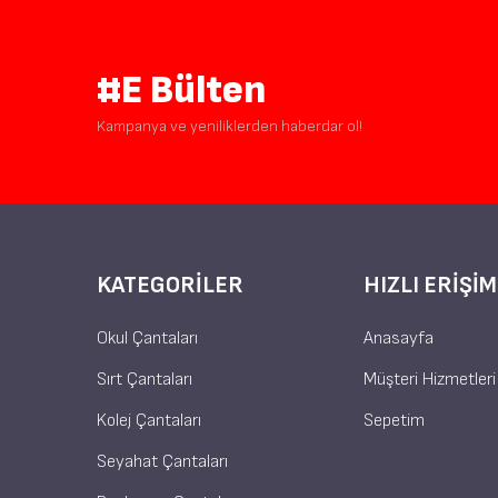
#E Bülten
Kampanya ve yeniliklerden haberdar ol!
KATEGORILER
HIZLI ERIŞIM
Okul Çantaları
Anasayfa
Sırt Çantaları
Müşteri Hizmetleri
Kolej Çantaları
Sepetim
Seyahat Çantaları