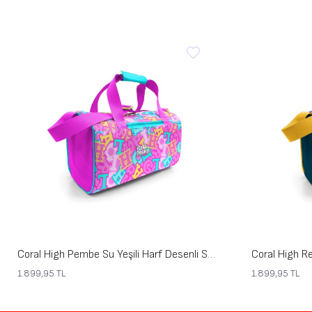
Coral High Pembe Su Yeşili Harf Desenli Spor Çantası 27551
1.899,95
TL
1.899,95
TL