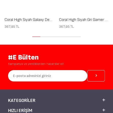
Coral High Siyah Galaxy Desenli Bozuk Para Çantası 21913
Coral High Siyah Gri Gamer Desenli Bozuk Para Çantası 21909
367,95
TL
367,95
TL
#E Bülten
Kampanya ve yeniliklerden haberdar ol!
KATEGORILER
HIZLI ERIŞIM