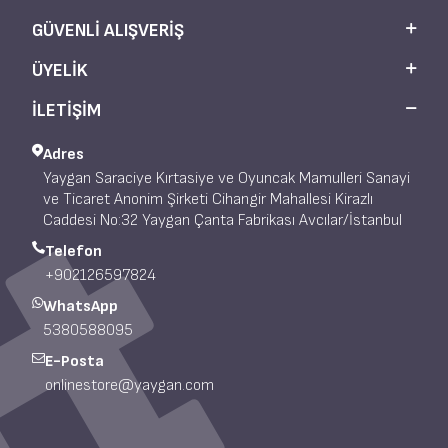
GÜVENLI ALIŞVERIŞ
ÜYELIK
İLETİŞİM
Adres
Yaygan Saraciye Kırtasiye ve Oyuncak Mamulleri Sanayi
ve Ticaret Anonim Şirketi Cihangir Mahallesi Kirazlı
Caddesi No:32 Yaygan Çanta Fabrikası Avcılar/İstanbul
Telefon
+902126597824
WhatsApp
5380588095
E-Posta
onlinestore@yaygan.com