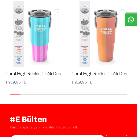
Coral High Renkli Çizgili Desenli Pipetli ve Direkt İçim Çelik Termos 900 ml 38747
Coral High Renkli Çizgili Desenli Pipetli ve Direkt İçim Çelik Termos 900 ml 38746
1.919,95
TL
1.919,95
TL
#E Bülten
Kampanya ve yeniliklerden haberdar ol!