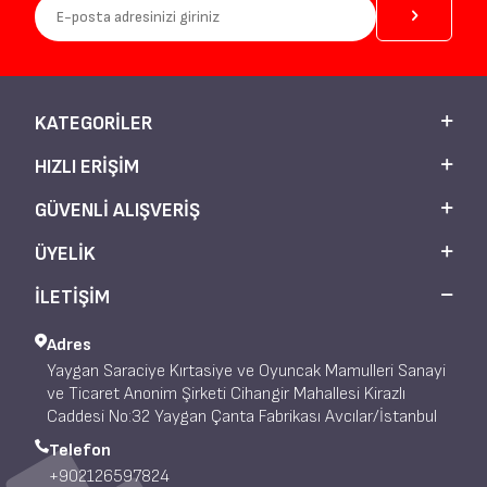
KATEGORILER
HIZLI ERIŞIM
GÜVENLI ALIŞVERIŞ
ÜYELIK
İLETİŞİM
Adres
Yaygan Saraciye Kırtasiye ve Oyuncak Mamulleri Sanayi
ve Ticaret Anonim Şirketi Cihangir Mahallesi Kirazlı
Caddesi No:32 Yaygan Çanta Fabrikası Avcılar/İstanbul
Telefon
+902126597824