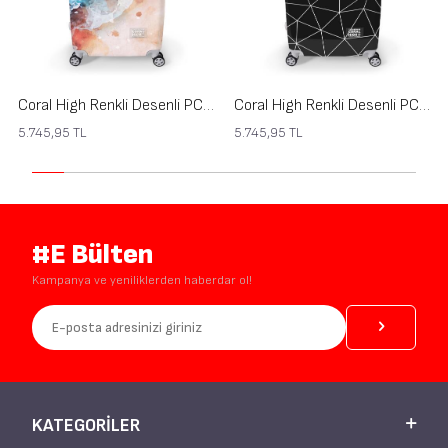
Coral High Renkli Desenli PC Büyük Boy Valiz (70cm) 16813
Coral High Renkli Desenli PC Büyük Boy Valiz (70cm) 16808
5.745,95
TL
5.745,95
TL
#E Bülten
Kampanya ve yeniliklerden haberdar ol!
KATEGORILER