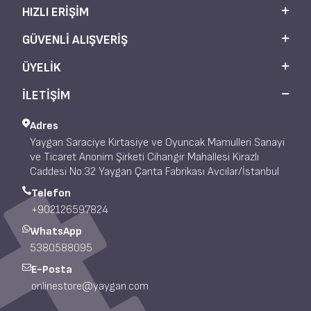
HIZLI ERIŞIM
GÜVENLI ALIŞVERIŞ
ÜYELIK
İLETİŞİM
Adres
Yaygan Saraciye Kırtasiye ve Oyuncak Mamulleri Sanayi
ve Ticaret Anonim Şirketi Cihangir Mahallesi Kirazlı
Caddesi No:32 Yaygan Çanta Fabrikası Avcılar/İstanbul
Telefon
+902126597824
WhatsApp
5380588095
E-Posta
onlinestore@yaygan.com