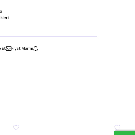
sı
leri
e Et
Fiyat Alarmı