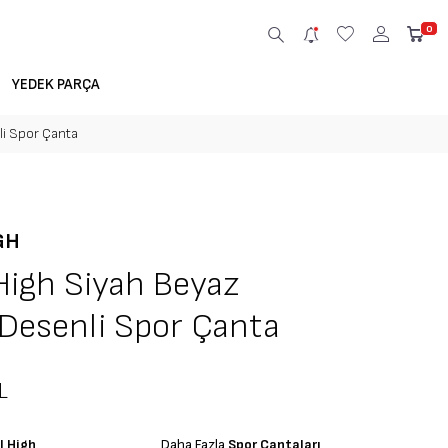
0
YEDEK PARÇA
li Spor Çanta
GH
High Siyah Beyaz
Desenli Spor Çanta
L
l High
Daha Fazla
Spor Çantaları