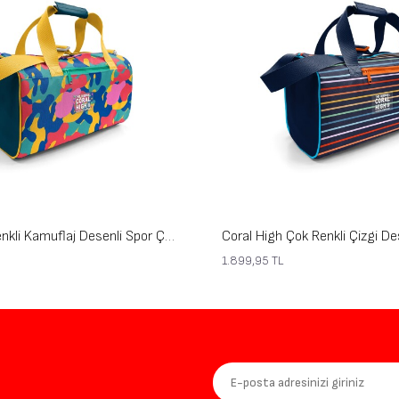
Coral High Renkli Kamuflaj Desenli Spor Çantası 27549
1.899,95
TL