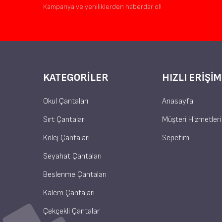
Kampanya ve yeniliklerden haberdar ol!
KATEGORILER
HIZLI ERIŞIM
Okul Çantaları
Anasayfa
Sırt Çantaları
Müşteri Hizmetleri
Kolej Çantaları
Sepetim
Seyahat Çantaları
Beslenme Çantaları
Kalem Çantaları
Çekçekli Çantalar