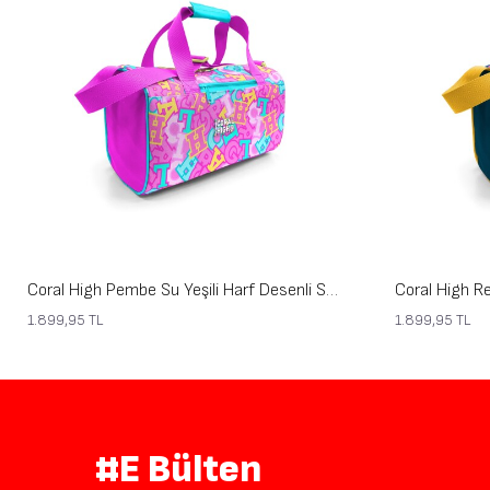
Coral High Pembe Su Yeşili Harf Desenli Spor Çantası 27551
1.899,95
TL
1.899,95
TL
#E Bülten