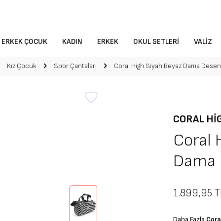
ERKEK ÇOCUK
KADIN
ERKEK
OKUL SETLERI
VALIZ
Kız Çocuk
Spor Çantaları
Coral High Siyah Beyaz Dama Desen
CORAL HI
Coral 
Dama 
1.899,95
T
Daha Fazla
Cora