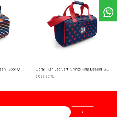
Coral High Çok Renkli Çizgi Desenli Spor Çantası 27548
Coral High Lacivert Kırmızı Kalp Desenli Spor Çantası 27547
1.899,95
TL