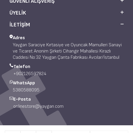
GÜVENLI ALIŞVERIŞ
ÜYELIK
İLETİŞİM
Adres
Yaygan Saraciye Kırtasiye ve Oyuncak Mamulleri Sanayi
ve Ticaret Anonim Şirketi Cihangir Mahallesi Kirazlı
Caddesi No:32 Yaygan Çanta Fabrikası Avcılar/İstanbul
Telefon
+902126597824
WhatsApp
5380588095
E-Posta
onlinestore@yaygan.com