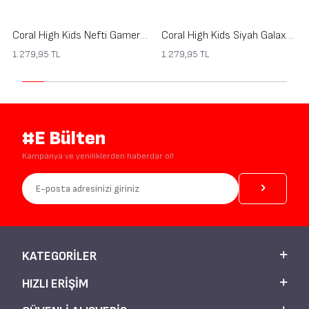
Coral High Kids Nefti Gamer Desenli Thermo İki Katlı Beslenme Çantası 37220
Coral High Kids Siyah Galaxy Desenli Thermo İki Katlı Beslenme Çantası 37219
1.279,95
TL
1.279,95
TL
#E Bülten
Kampanya ve yeniliklerden haberdar ol!
KATEGORILER
HIZLI ERIŞIM