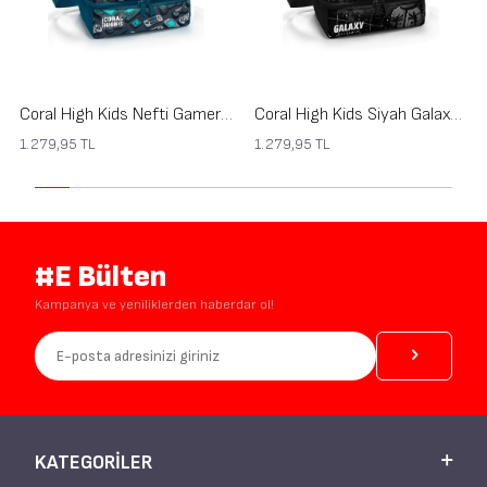
Coral High Kids Nefti Gamer Desenli Thermo İki Katlı Beslenme Çantası 37220
Coral High Kids Siyah Galaxy Desenli Thermo İki Katlı Beslenme Çantası 37219
1.279,95
TL
1.279,95
TL
#E Bülten
Kampanya ve yeniliklerden haberdar ol!
KATEGORILER