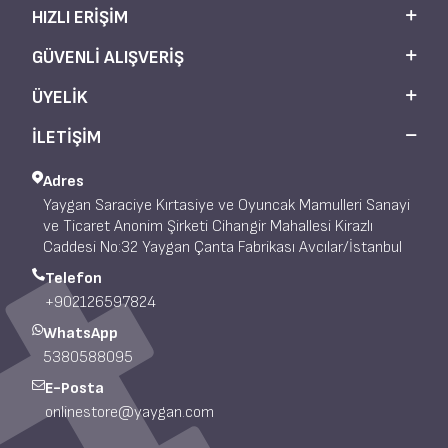
HIZLI ERIŞIM
GÜVENLI ALIŞVERIŞ
ÜYELIK
İLETİŞİM
Adres
Yaygan Saraciye Kırtasiye ve Oyuncak Mamulleri Sanayi
ve Ticaret Anonim Şirketi Cihangir Mahallesi Kirazlı
Caddesi No:32 Yaygan Çanta Fabrikası Avcılar/İstanbul
Telefon
+902126597824
WhatsApp
5380588095
E-Posta
onlinestore@yaygan.com