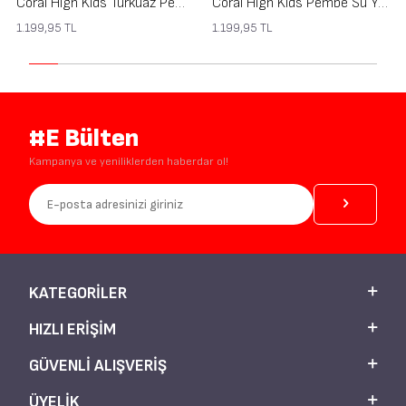
Coral High Kids Turkuaz Pembe Çizgili Desenli Çift Katlı Kalem Çanta 31120
Coral High Kids Pembe Su Yeşili Harf Desenli Çift Katlı Kalem Çanta 31112
1.199,95
TL
1.199,95
TL
#E Bülten
Kampanya ve yeniliklerden haberdar ol!
KATEGORILER
HIZLI ERIŞIM
GÜVENLI ALIŞVERIŞ
ÜYELIK