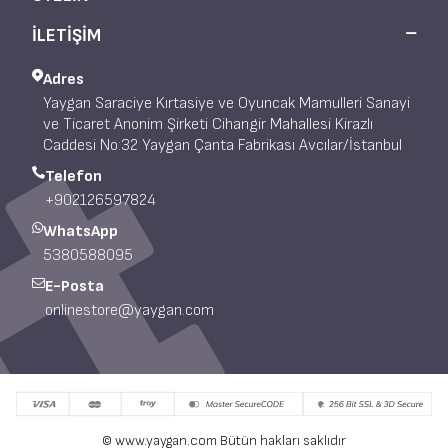
İLETİŞİM
Adres
Yaygan Saraciye Kırtasiye ve Oyuncak Mamulleri Sanayi
ve Ticaret Anonim Şirketi Cihangir Mahallesi Kirazlı
Caddesi No:32 Yaygan Çanta Fabrikası Avcılar/İstanbul
Telefon
+902126597824
WhatsApp
5380588095
E-Posta
onlinestore@yaygan.com
© www.yaygan.com Bütün hakları saklıdır