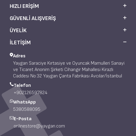
HIZLI ERIŞIM
GÜVENLI ALIŞVERIŞ
ÜYELIK
İLETİŞİM
Adres
Yaygan Saraciye Kırtasiye ve Oyuncak Mamulleri Sanayi
ve Ticaret Anonim Şirketi Cihangir Mahallesi Kirazlı
Caddesi No:32 Yaygan Çanta Fabrikası Avcılar/İstanbul
Telefon
+902126597824
WhatsApp
5380588095
E-Posta
onlinestore@yaygan.com