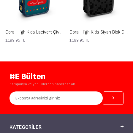
Coral High Kids Lacivert Çivit Robot Desenli Çift Katlı Kalem Çanta 31121
Coral High Kids Siyah Blok Desenli Çift Katlı Kalem Çanta 31118
1.199,95
TL
1.199,95
TL
#E Bülten
Kampanya ve yeniliklerden haberdar ol!
KATEGORILER