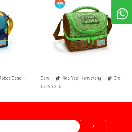
Coral High Kids Lacivert Çivit Robot Desenli Thermo İki Katlı Beslenme Çantası 37218
Coral High Kids Yeşil Kahverengi High Craft Desenli Thermo İki Katlı Beslenme Çantası 37217
1.279,95
TL