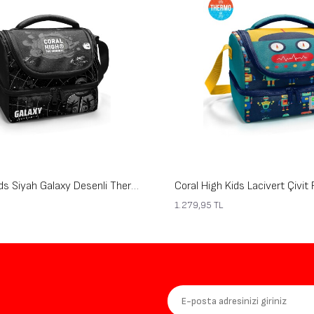
Coral High Kids Siyah Galaxy Desenli Thermo İki Katlı Beslenme Çantası 37219
1.279,95
TL