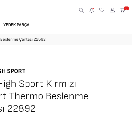
0
YEDEK PARÇA
mo Beslenme Çantası 22892
GH SPORT
High Sport Kırmızı
ert Thermo Beslenme
sı 22892