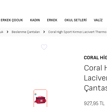
ERKEK ÇOCUK
KADIN
ERKEK
OKUL SETLERI
VALIZ
uk
Beslenme Çantaları
Coral High Sport Kırmızı Lacivert Ther
CORAL HI
Coral 
Laciv
Çanta
927,95
TL