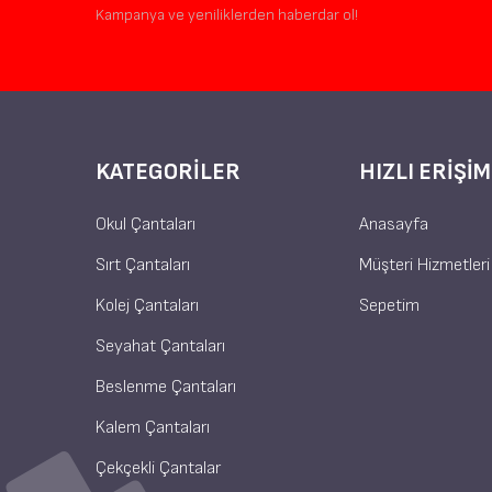
Kampanya ve yeniliklerden haberdar ol!
KATEGORILER
HIZLI ERIŞIM
Okul Çantaları
Anasayfa
Sırt Çantaları
Müşteri Hizmetleri
Kolej Çantaları
Sepetim
Seyahat Çantaları
Beslenme Çantaları
Kalem Çantaları
Çekçekli Çantalar