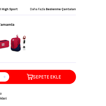
l High Sport
Daha Fazla
Beslenme Çantaları
 Tamamla
SEPETE EKLE
sı
leri