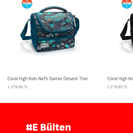
Coral High Kids Nefti Gamer Desenli Thermo İki Katlı Beslenme Çantası 37220
1.279,95
TL
1.279,95
TL
#E Bülten