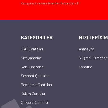
Kampanya ve yeniliklerden haberdar ol!
KATEGORILER
HIZLI ERIŞIM
Okul Çantaları
Anasayfa
Sırt Çantaları
Müşteri Hizmetleri
Kolej Çantaları
Sepetim
Seyahat Çantaları
Beslenme Çantaları
Kalem Çantaları
Çekçekli Çantalar