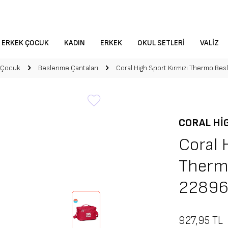
ERKEK ÇOCUK
KADIN
ERKEK
OKUL SETLERI
VALIZ
 Çocuk
Beslenme Çantaları
Coral High Sport Kırmızı Thermo Be
CORAL HI
Coral 
Therm
2289
927,95
TL