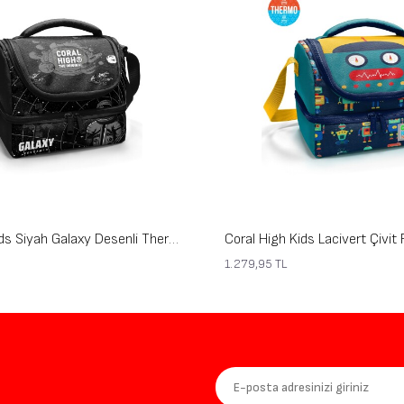
Coral High Kids Siyah Galaxy Desenli Thermo İki Katlı Beslenme Çantası 37219
1.279,95
TL