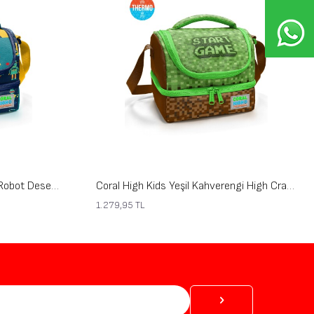
Coral High Kids Lacivert Çivit Robot Desenli Thermo İki Katlı Beslenme Çantası 37218
Coral High Kids Yeşil Kahverengi High Craft Desenli Thermo İki Katlı Beslenme Çantası 37217
1.279,95
TL