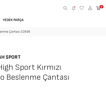
0
YEDEK PARÇA
slenme Çantası 22896
GH SPORT
High Sport Kırmızı
o Beslenme Çantası
6