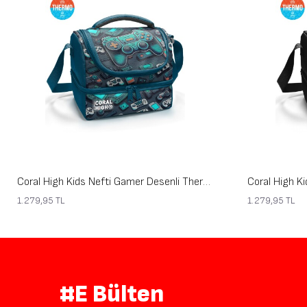
Coral High Kids Nefti Gamer Desenli Thermo İki Katlı Beslenme Çantası 37220
1.279,95
TL
1.279,95
TL
#E Bülten