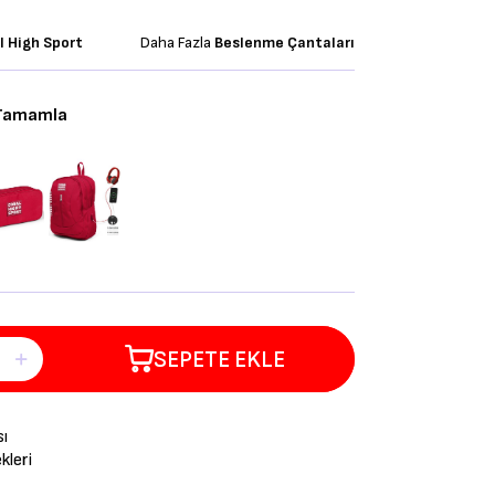
l High Sport
Daha Fazla
Beslenme Çantaları
 Tamamla
SEPETE EKLE
sı
leri