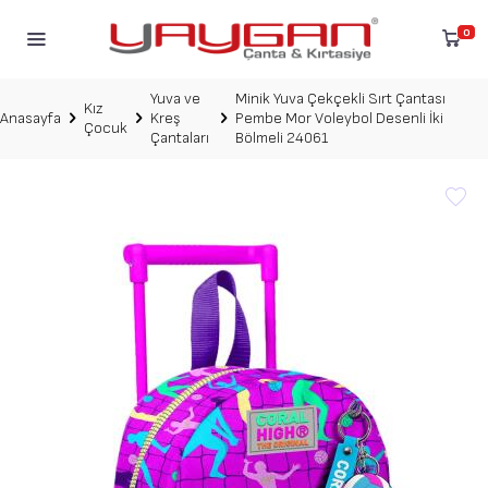
0
Yuva ve
Minik Yuva Çekçekli Sırt Çantası
Kız
Anasayfa
Kreş
Pembe Mor Voleybol Desenli İki
Çocuk
Çantaları
Bölmeli 24061