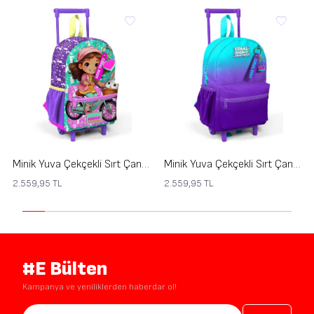
Minik Yuva Çekçekli Sırt Çantası Mor Pembe Bisikletli Kız Desenli İki Bölmeli 24069
Minik Yuva Çekçekli Sırt Çantası Turkuaz Mor Renk Geçişli İki Bölmeli 24063
2.559,95
TL
2.559,95
TL
#E Bülten
Kampanya ve yeniliklerden haberdar ol!