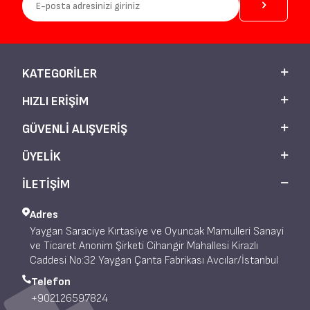
KATEGORILER
HIZLI ERIŞIM
GÜVENLI ALIŞVERIŞ
ÜYELIK
İLETİŞİM
Adres
Yaygan Saraciye Kırtasiye ve Oyuncak Mamulleri Sanayi
ve Ticaret Anonim Şirketi Cihangir Mahallesi Kirazlı
Caddesi No:32 Yaygan Çanta Fabrikası Avcılar/İstanbul
Telefon
+902126597824