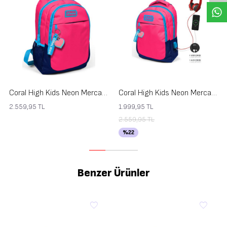
Coral High Kids Neon Mercan-Lacivert Üç Bölmeli Okul Sırt Çantası 14392
Coral High Kids Neon Mercan Lacivert Üç Bölmeli USB'li Okul Sırt Çantası 24306
2.559,95
TL
1.999,95
TL
2.559,95
TL
%
22
Benzer Ürünler