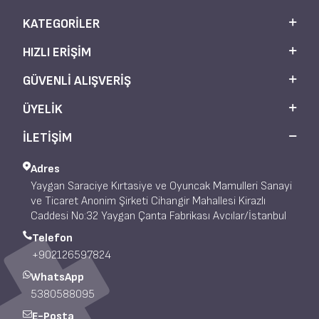
KATEGORILER
HIZLI ERIŞIM
GÜVENLI ALIŞVERIŞ
ÜYELIK
İLETİŞİM
Adres
Yaygan Saraciye Kırtasiye ve Oyuncak Mamulleri Sanayi
ve Ticaret Anonim Şirketi Cihangir Mahallesi Kirazlı
Caddesi No:32 Yaygan Çanta Fabrikası Avcılar/İstanbul
Telefon
+902126597824
WhatsApp
5380588095
E-Posta