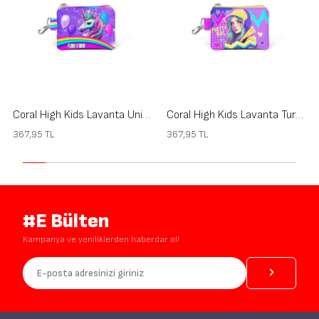
Coral High Kids Lavanta Unicorn Desenli Bozuk Para Çantası 21922
Coral High Kids Lavanta Turkuaz Kulaklıklı Kız Desenli Bozuk Para Çantası 21920
367,95
TL
367,95
TL
#E Bülten
Kampanya ve yeniliklerden haberdar ol!