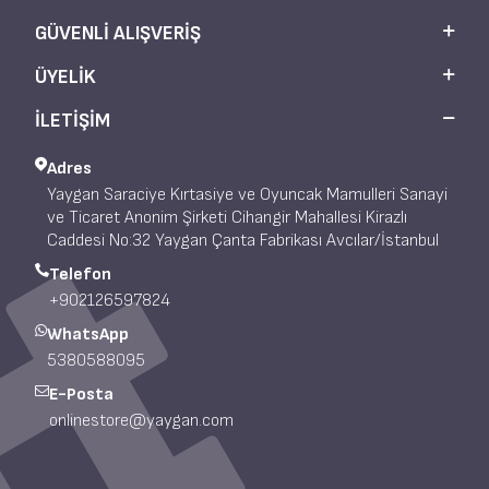
GÜVENLI ALIŞVERIŞ
ÜYELIK
İLETİŞİM
Adres
Yaygan Saraciye Kırtasiye ve Oyuncak Mamulleri Sanayi
ve Ticaret Anonim Şirketi Cihangir Mahallesi Kirazlı
Caddesi No:32 Yaygan Çanta Fabrikası Avcılar/İstanbul
Telefon
+902126597824
WhatsApp
5380588095
E-Posta
onlinestore@yaygan.com