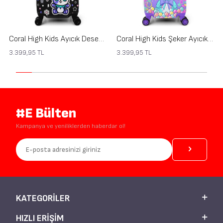
Coral High Kids Ayıcık Desenli Çocuk Valizi 16694
Coral High Kids Şeker Ayıcık Desenli Çocuk Valizi 16693
3.399,95
TL
3.399,95
TL
#E Bülten
Kampanya ve yeniliklerden haberdar ol!
KATEGORILER
HIZLI ERIŞIM