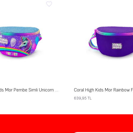
Coral High Kids Mor Pembe Simli Unicorn Desenli Bel Çantası 11555
639,95
TL