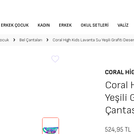
ERKEK ÇOCUK
KADIN
ERKEK
OKUL SETLERI
VALIZ
Çocuk
Bel Çantaları
Coral High Kids Lavanta Su Yeşili Grafiti Dese
CORAL HI
Coral 
Yeşili 
Çanta
524,95
TL