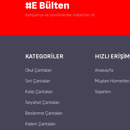
#E Bülten
Kampanya ve yeniliklerden haberdar ol!
KATEGORILER
HIZLI ERIŞIM
Okul Çantaları
Anasayfa
Sırt Çantaları
Müşteri Hizmetleri
Kolej Çantaları
Sepetim
Seyahat Çantaları
Beslenme Çantaları
Kalem Çantaları