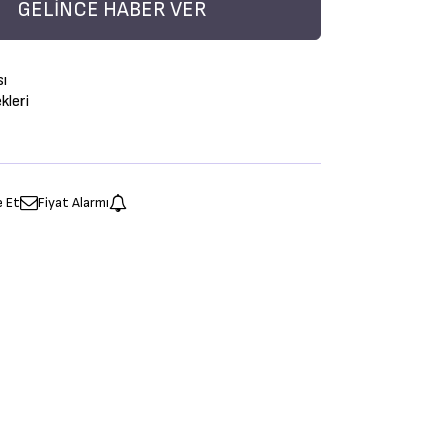
GELINCE HABER VER
sı
leri
e Et
Fiyat Alarmı