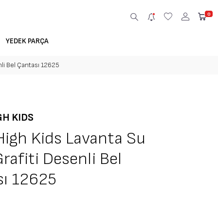
0
YEDEK PARÇA
nli Bel Çantası 12625
GH KIDS
High Kids Lavanta Su
Grafiti Desenli Bel
sı 12625