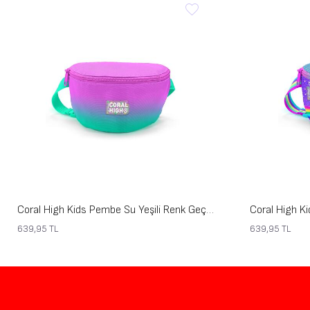
Coral High Kids Pembe Su Yeşili Renk Geçişli Bel Çantası 11556
639,95
TL
639,95
TL