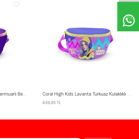
Coral High Kids Mor Rainbow Fermuarlı Bel Çantası 11554
Coral High Kids Lavanta Turkuaz Kulaklıklı Kız Desenli Bel Çantası 11553
639,95
TL