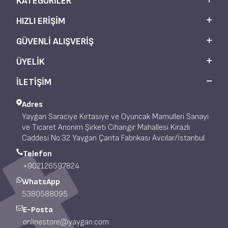
KATEGORILER
HIZLI ERIŞIM
GÜVENLI ALIŞVERIŞ
ÜYELIK
İLETİŞİM
Adres
Yaygan Saraciye Kırtasiye ve Oyuncak Mamulleri Sanayi
ve Ticaret Anonim Şirketi Cihangir Mahallesi Kirazlı
Caddesi No:32 Yaygan Çanta Fabrikası Avcılar/İstanbul
Telefon
+902126597824
WhatsApp
5380588095
E-Posta
onlinestore@yaygan.com