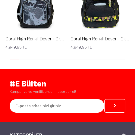
Coral High Renkli Desenli Okul Sırt Çantası 24449
Coral High Renkli Desenli Okul Sırt Çantası 24448
4.949,95
TL
4.949,95
TL
#E Bülten
Kampanya ve yeniliklerden haberdar ol!