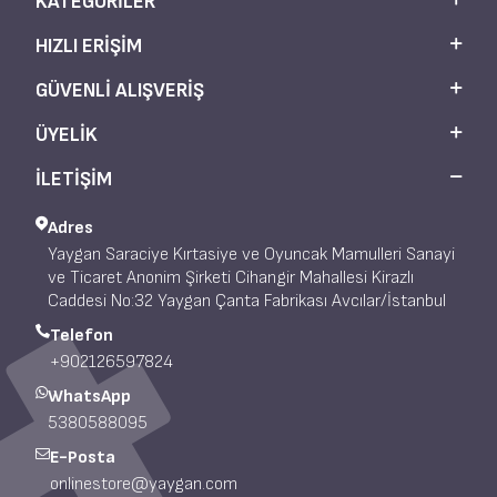
KATEGORILER
HIZLI ERIŞIM
GÜVENLI ALIŞVERIŞ
ÜYELIK
İLETİŞİM
Adres
Yaygan Saraciye Kırtasiye ve Oyuncak Mamulleri Sanayi
ve Ticaret Anonim Şirketi Cihangir Mahallesi Kirazlı
Caddesi No:32 Yaygan Çanta Fabrikası Avcılar/İstanbul
Telefon
+902126597824
WhatsApp
5380588095
E-Posta
onlinestore@yaygan.com