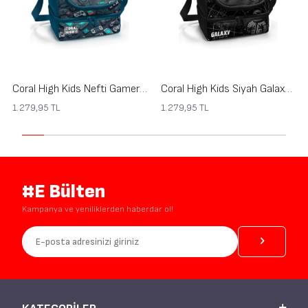
Coral High Kids Nefti Gamer Desenli Thermo İki Katlı Beslenme Çantası 37220
Coral High Kids Siyah Galaxy Desenli Thermo İki Katlı Beslenme Çantası 37219
1.279,95
TL
1.279,95
TL
#E Bülten
Kampanya ve yeniliklerden haberdar ol!